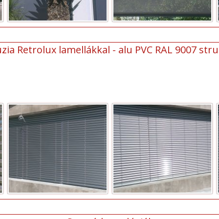
zia Retrolux lamellákkal - alu PVC RAL 9007 struk