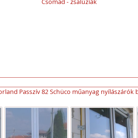
Csomád - zsalúziák
orland Passzív 82 Schüco műanyag nyílászárók 