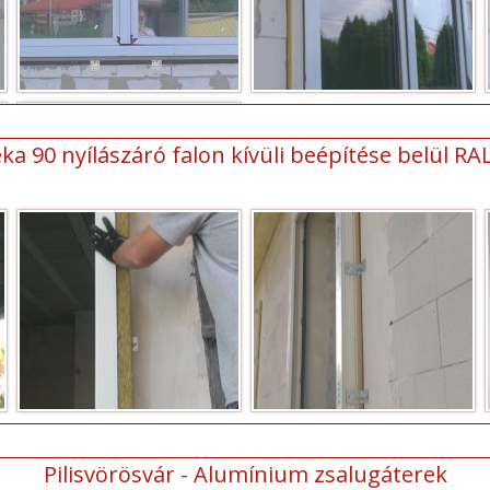
ka 90 nyílászáró falon kívüli beépítése belül RA
Pilisvörösvár - Alumínium zsalugáterek