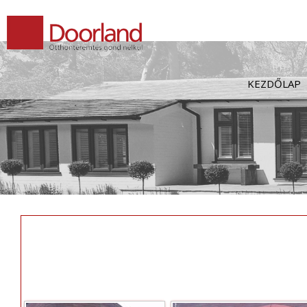
Kilépés
a
tartalomba
KEZDŐLAP