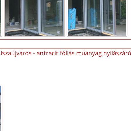
iszaújváros - antracit fóliás műanyag nyílászár