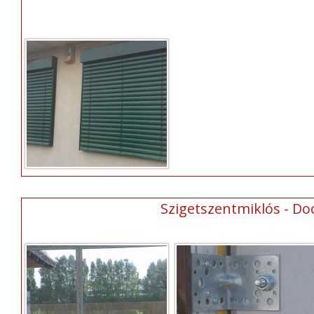
Szigetszentmiklós - Do