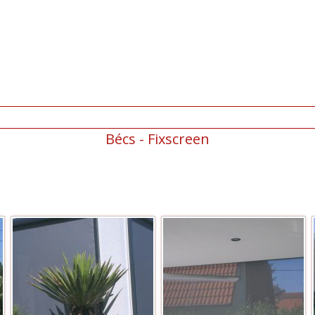
Bécs - Fixscreen