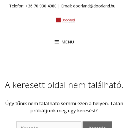
Kilépés
Telefon: +36 70 930 4980 | Email: doorland@doorland.hu
a
tartalomba
MENÜ
A keresett oldal nem található.
Úgy tűnik nem található semmi ezen a helyen. Talán
próbáljunk meg egy keresést?
K