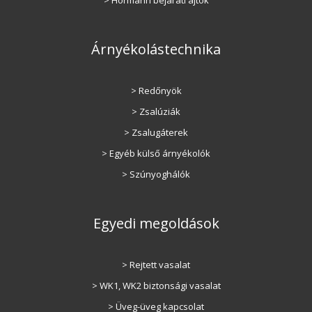
Árnyékolástechnika
> Redőnyök
> Zsalúziák
> Zsalugáterek
> Egyéb külső árnyékolók
> Szúnyoghálók
Egyedi megoldások
> Rejtett vasalat
> WK1, WK2 biztonsági vasalat
> Üveg-üveg kapcsolat