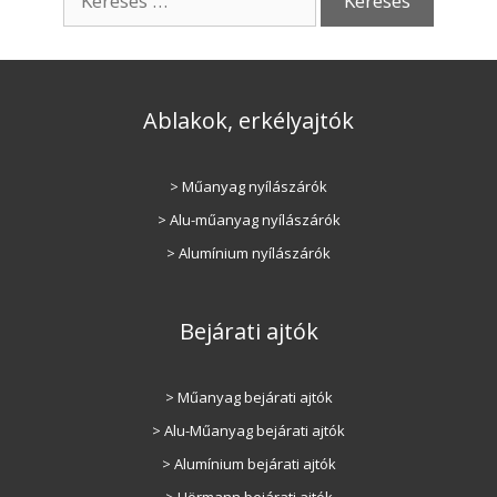
e
r
e
s
Ablakok, erkélyajtók
é
s
:
> Műanyag nyílászárók
> Alu-műanyag nyílászárók
> Alumínium nyílászárók
Bejárati ajtók
> Műanyag bejárati ajtók
> Alu-Műanyag bejárati ajtók
> Alumínium bejárati ajtók
> Hörmann bejárati ajtók