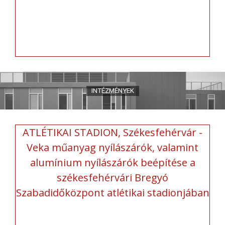
ATLÉTIKAI STADION, Székesfehérvár -
Veka műanyag nyílászárók, valamint
alumínium nyílászárók beépítése a
székesfehérvári Bregyó
Szabadidőközpont atlétikai stadionjában