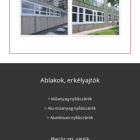
Ablakok, erkélyajtók
> Műanyag nyílászárók
> Alu-műanyag nyílászárók
> Alumínium nyílászárók
Bejárati ajtók