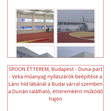
SPOON ÉTTEREM, Budapest - Duna-part
- Veka műanyag nyílászárók beépítése a
Lánc híd lábánál a Budai várral szemben
a Dunán található, étteremként működő
hajón