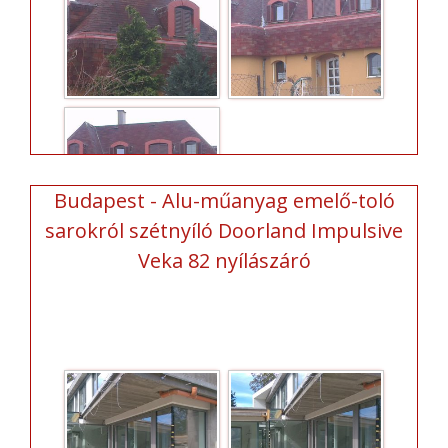
Budapest - Alu-műanyag emelő-toló
sarokról szétnyíló Doorland Impulsive
Veka 82 nyílászáró