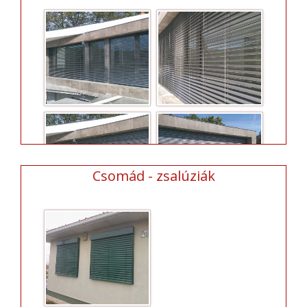
Csomád - zsalúziák