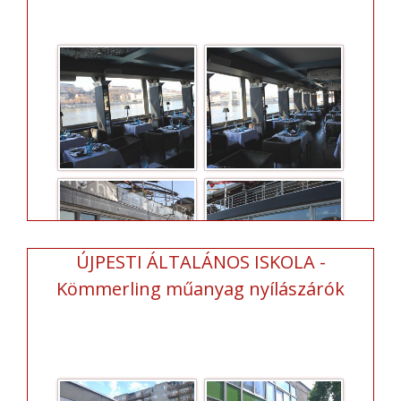
ÚJPESTI ÁLTALÁNOS ISKOLA -
Kömmerling műanyag nyílászárók