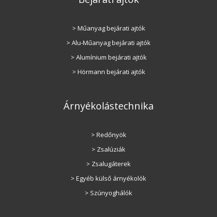
> Műanyag bejárati ajtók
> Alu-Műanyag bejárati ajtók
> Alumínium bejárati ajtók
> Hörmann bejárati ajtók
Árnyékolástechnika
> Redőnyök
> Zsalúziák
> Zsalugáterek
> Egyéb külső árnyékolók
> Szúnyoghálók