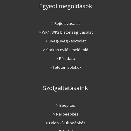
Egyedi megoldások
> Rejtett vasalat
> WK1, WK2 biztonsági vasalat
> Üveg-üveg kapcsolat
> Sarkon nyíló emelő-toló
> Pók daru
> Tetőtéri ablakok
Szolgáltatásaink
> Beépítés
> Ral beépítés
> Falon kívüli beépítés