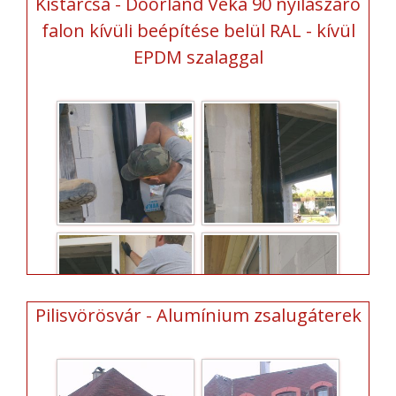
Kistarcsa - Doorland Veka 90 nyílászáró
falon kívüli beépítése belül RAL - kívül
EPDM szalaggal
Pilisvörösvár - Alumínium zsalugáterek