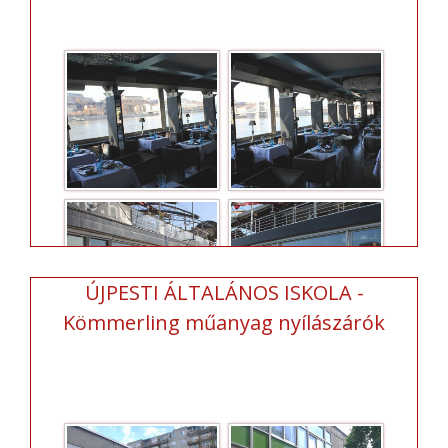
ÚJPESTI ÁLTALÁNOS ISKOLA -
Kömmerling műanyag nyílászárók