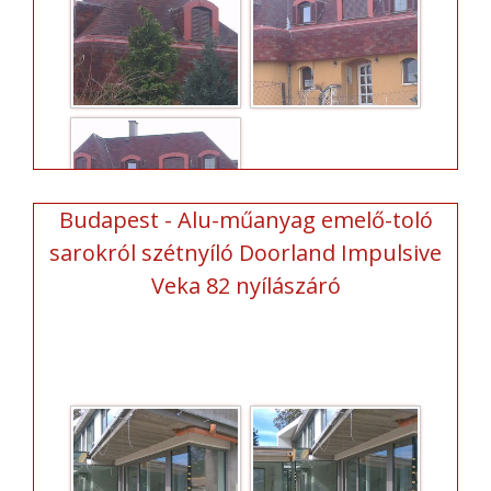
Budapest - Alu-műanyag emelő-toló
sarokról szétnyíló Doorland Impulsive
Veka 82 nyílászáró