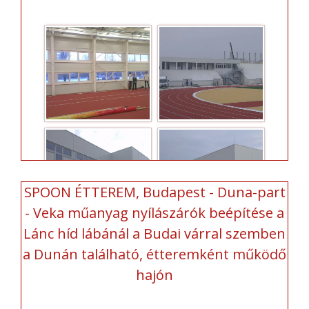
SPOON ÉTTEREM, Budapest - Duna-part
- Veka műanyag nyílászárók beépítése a
Lánc híd lábánál a Budai várral szemben
a Dunán található, étteremként működő
hajón