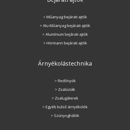
> Műanyag bejárati ajtók
> Alu-Műanyag bejárati ajtók
> Alumínium bejárati ajtók
> Hörmann bejárati ajtók
Árnyékolástechnika
> Redőnyök
> Zsalúziák
> Zsalugáterek
> Egyéb külső árnyékolók
> Szúnyoghálók