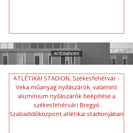
ATLÉTIKAI STADION, Székesfehérvár -
Veka műanyag nyílászárók, valamint
alumínium nyílászárók beépítése a
székesfehérvári Bregyó
Szabadidőközpont atlétikai stadionjában