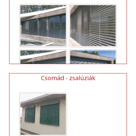
Csomád - zsalúziák