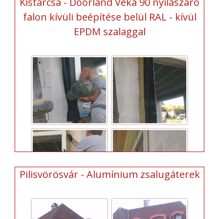
Kistarcsa - Doorland Veka 90 nyílászáró
falon kívüli beépítése belül RAL - kívül
EPDM szalaggal
Pilisvörösvár - Alumínium zsalugáterek