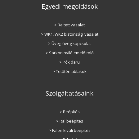
Egyedi megoldások
> Rejtett vasalat
> WK1, WK2 biztonsági vasalat
> Üveg-üveg kapcsolat
> Sarkon nyíló emelő-toló
> Pók daru
> Tetőtéri ablakok
Szolgáltatásaink
> Beépítés
> Ral beépítés
> Falon kívüli beépítés