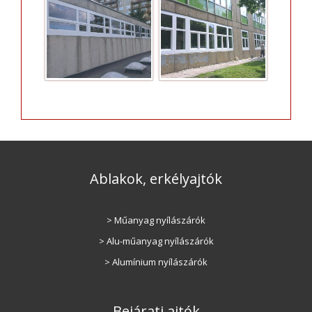
Ablakok, erkélyajtók
> Műanyag nyílászárók
> Alu-műanyag nyílászárók
> Alumínium nyílászárók
Bejárati ajtók