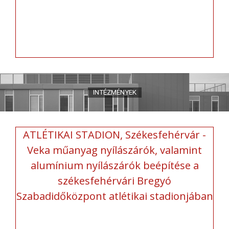
ATLÉTIKAI STADION, Székesfehérvár -
Veka műanyag nyílászárók, valamint
alumínium nyílászárók beépítése a
székesfehérvári Bregyó
Szabadidőközpont atlétikai stadionjában