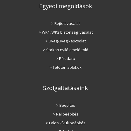
Egyedi megoldások
> Rejtett vasalat
> WK1, WK2 biztonsági vasalat
> Üveg-üveg kapcsolat
> Sarkon nyíló emelő-toló
> Pók daru
> Tetőtéri ablakok
Szolgáltatásaink
> Beépítés
> Ral beépítés
> Falon kívüli beépítés