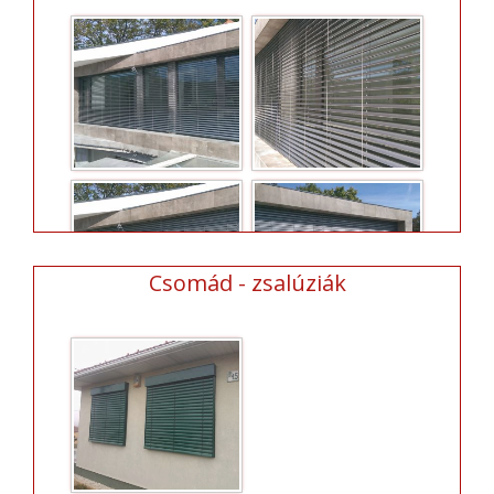
Csomád - zsalúziák