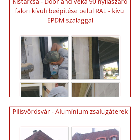
Kistarcsa - Doorland Veka 90 nyílászáró
falon kívüli beépítése belül RAL - kívül
EPDM szalaggal
Pilisvörösvár - Alumínium zsalugáterek