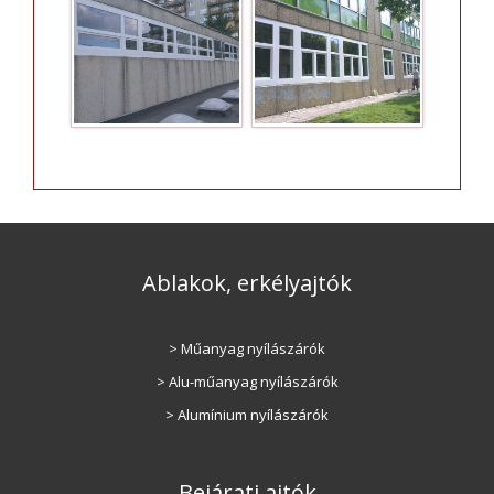
Ablakok, erkélyajtók
> Műanyag nyílászárók
> Alu-műanyag nyílászárók
> Alumínium nyílászárók
Bejárati ajtók