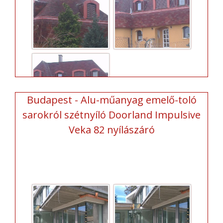
Budapest - Alu-műanyag emelő-toló
sarokról szétnyíló Doorland Impulsive
Veka 82 nyílászáró