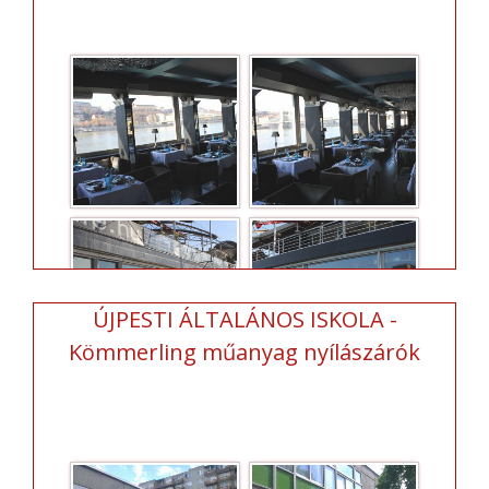
ÚJPESTI ÁLTALÁNOS ISKOLA -
Kömmerling műanyag nyílászárók