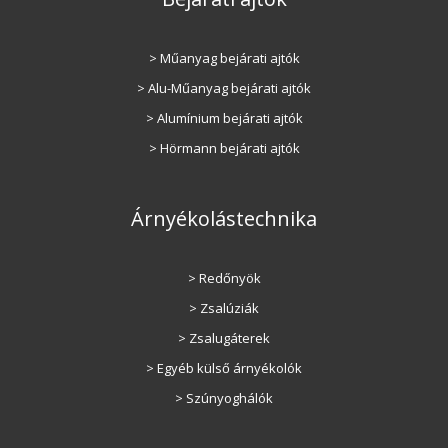
> Műanyag bejárati ajtók
> Alu-Műanyag bejárati ajtók
> Alumínium bejárati ajtók
> Hörmann bejárati ajtók
Árnyékolástechnika
> Redőnyök
> Zsalúziák
> Zsalugáterek
> Egyéb külső árnyékolók
> Szúnyoghálók