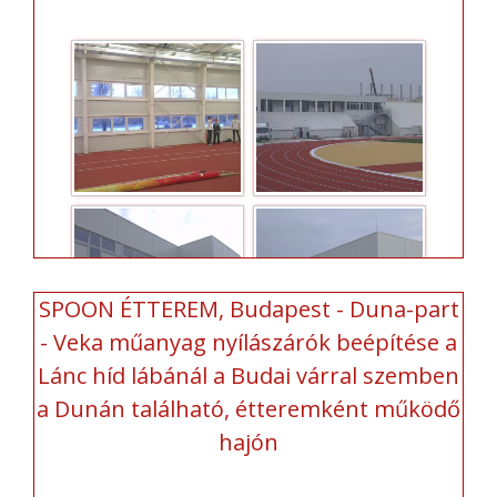
SPOON ÉTTEREM, Budapest - Duna-part
- Veka műanyag nyílászárók beépítése a
Lánc híd lábánál a Budai várral szemben
a Dunán található, étteremként működő
hajón