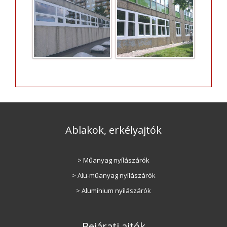
Ablakok, erkélyajtók
> Műanyag nyílászárók
> Alu-műanyag nyílászárók
> Alumínium nyílászárók
Bejárati ajtók