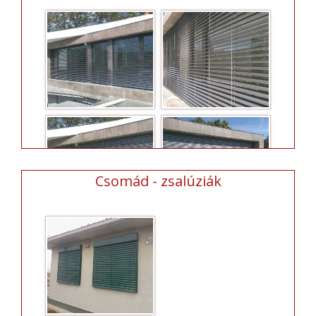
Csomád - zsalúziák