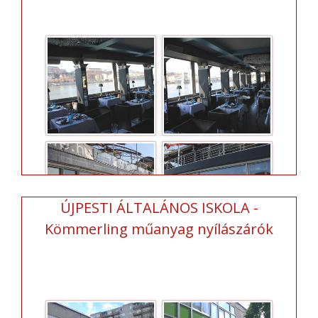
ÚJPESTI ÁLTALÁNOS ISKOLA -
Kömmerling műanyag nyílászárók