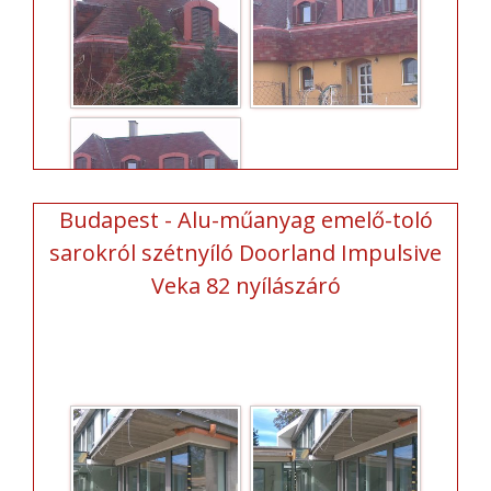
Budapest - Alu-műanyag emelő-toló
sarokról szétnyíló Doorland Impulsive
Veka 82 nyílászáró