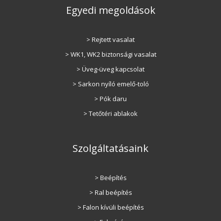
Egyedi megoldások
> Rejtett vasalat
> WK1, WK2 biztonsági vasalat
> Üveg-üveg kapcsolat
> Sarkon nyíló emelő-toló
> Pók daru
> Tetőtéri ablakok
Szolgáltatásaink
> Beépítés
> Ral beépítés
> Falon kívüli beépítés