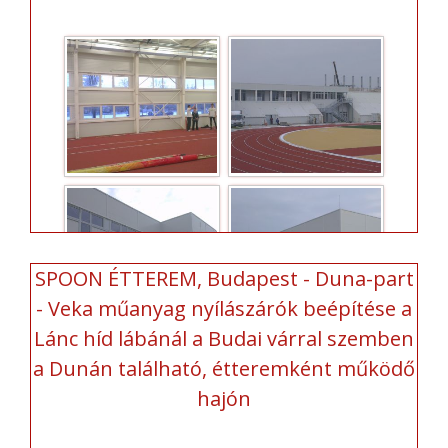
SPOON ÉTTEREM, Budapest - Duna-part
- Veka műanyag nyílászárók beépítése a
Lánc híd lábánál a Budai várral szemben
a Dunán található, étteremként működő
hajón