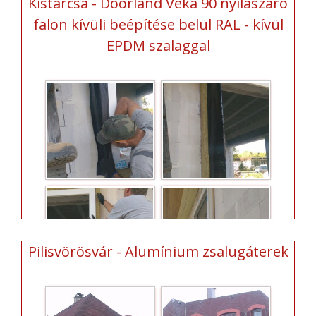
Kistarcsa - Doorland Veka 90 nyílászáró
falon kívüli beépítése belül RAL - kívül
EPDM szalaggal
Pilisvörösvár - Alumínium zsalugáterek