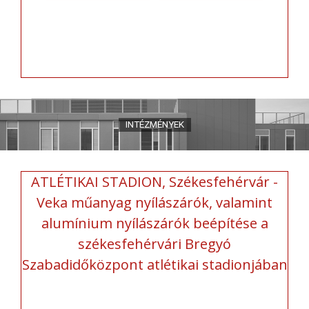
ATLÉTIKAI STADION, Székesfehérvár -
Veka műanyag nyílászárók, valamint
alumínium nyílászárók beépítése a
székesfehérvári Bregyó
Szabadidőközpont atlétikai stadionjában