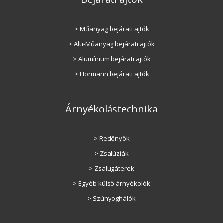
> Műanyag bejárati ajtók
> Alu-Műanyag bejárati ajtók
> Alumínium bejárati ajtók
> Hörmann bejárati ajtók
Árnyékolástechnika
> Redőnyök
> Zsalúziák
> Zsalugáterek
> Egyéb külső árnyékolók
> Szúnyoghálók