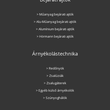
> Műanyag bejárati ajtók
> Alu-Műanyag bejárati ajtók
> Alumínium bejárati ajtók
> Hörmann bejárati ajtók
Árnyékolástechnika
> Redőnyök
> Zsalúziák
> Zsalugáterek
> Egyéb külső árnyékolók
> Szúnyoghálók