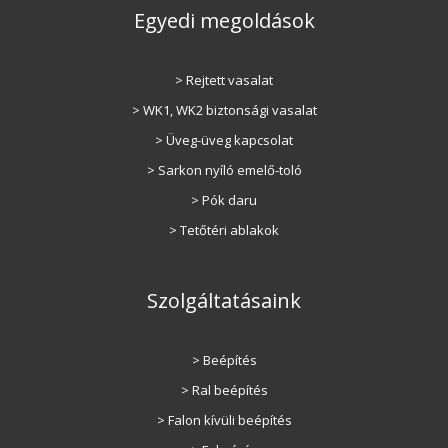
Egyedi megoldások
> Rejtett vasalat
> WK1, WK2 biztonsági vasalat
> Üveg-üveg kapcsolat
> Sarkon nyíló emelő-toló
> Pók daru
> Tetőtéri ablakok
Szolgáltatásaink
> Beépítés
> Ral beépítés
> Falon kívüli beépítés