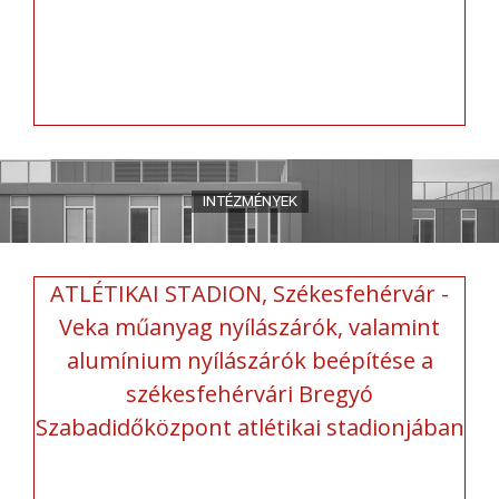
ATLÉTIKAI STADION, Székesfehérvár -
Veka műanyag nyílászárók, valamint
alumínium nyílászárók beépítése a
székesfehérvári Bregyó
Szabadidőközpont atlétikai stadionjában