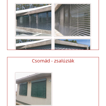
Csomád - zsalúziák