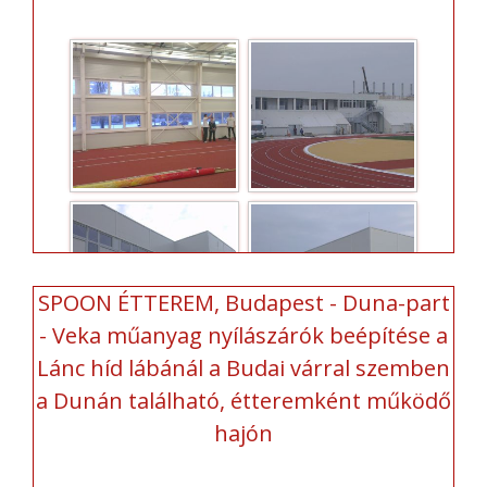
SPOON ÉTTEREM, Budapest - Duna-part
- Veka műanyag nyílászárók beépítése a
Lánc híd lábánál a Budai várral szemben
a Dunán található, étteremként működő
hajón