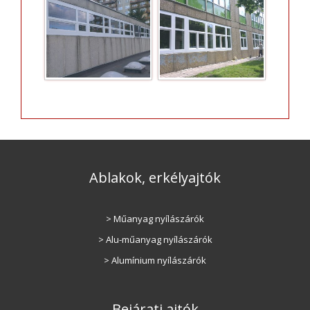
Ablakok, erkélyajtók
> Műanyag nyílászárók
> Alu-műanyag nyílászárók
> Alumínium nyílászárók
Bejárati ajtók