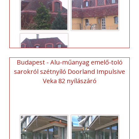
Budapest - Alu-műanyag emelő-toló
sarokról szétnyíló Doorland Impulsive
Veka 82 nyílászáró