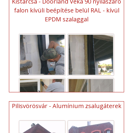
Kistarcsa - Doorland Veka 90 nyílászáró
falon kívüli beépítése belül RAL - kívül
EPDM szalaggal
Pilisvörösvár - Alumínium zsalugáterek