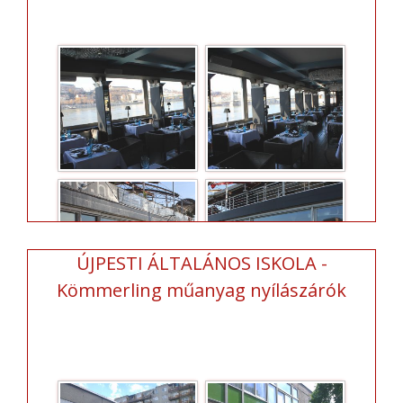
ÚJPESTI ÁLTALÁNOS ISKOLA -
Kömmerling műanyag nyílászárók