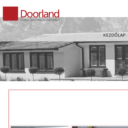
Kilépés
a
tartalomba
KEZDŐLAP