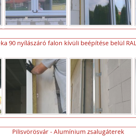
ka 90 nyílászáró falon kívüli beépítése belül RA
Pilisvörösvár - Alumínium zsalugáterek