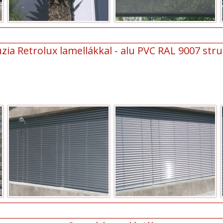
zia Retrolux lamellákkal - alu PVC RAL 9007 struk