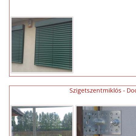
Szigetszentmiklós - Do