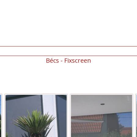
Bécs - Fixscreen