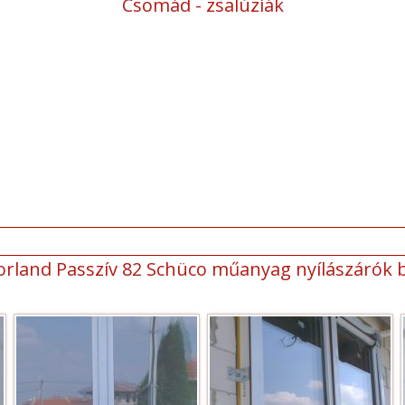
Csomád - zsalúziák
orland Passzív 82 Schüco műanyag nyílászárók 