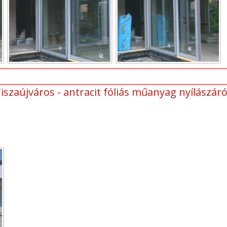
iszaújváros - antracit fóliás műanyag nyílászár