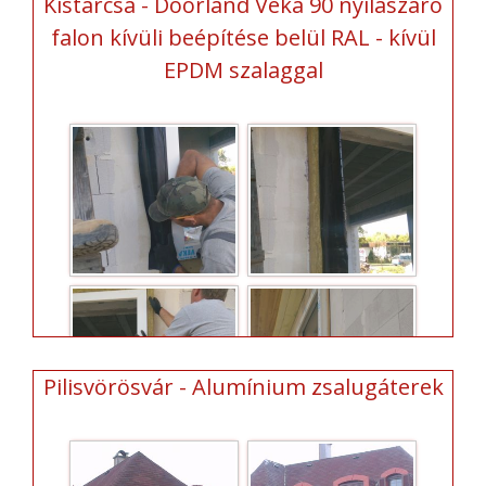
Kistarcsa - Doorland Veka 90 nyílászáró
falon kívüli beépítése belül RAL - kívül
EPDM szalaggal
Pilisvörösvár - Alumínium zsalugáterek