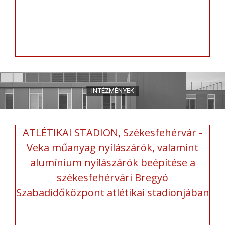
ATLÉTIKAI STADION, Székesfehérvár -
Veka műanyag nyílászárók, valamint
alumínium nyílászárók beépítése a
székesfehérvári Bregyó
Szabadidőközpont atlétikai stadionjában