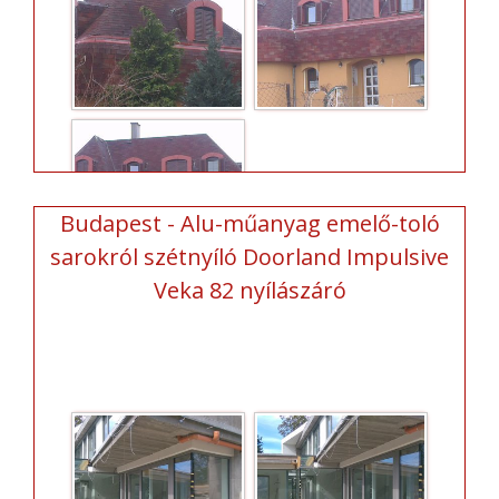
Budapest - Alu-műanyag emelő-toló
sarokról szétnyíló Doorland Impulsive
Veka 82 nyílászáró