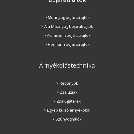
> Műanyag bejárati ajtók
> Alu-Műanyag bejárati ajtók
> Alumínium bejárati ajtók
> Hörmann bejárati ajtók
Árnyékolástechnika
> Redőnyök
> Zsalúziák
> Zsalugáterek
> Egyéb külső árnyékolók
> Szúnyoghálók