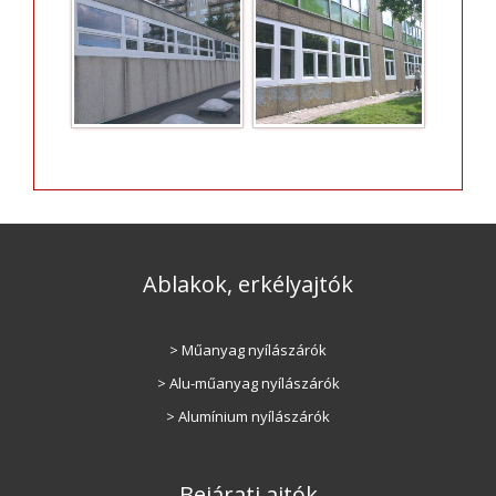
Ablakok, erkélyajtók
> Műanyag nyílászárók
> Alu-műanyag nyílászárók
> Alumínium nyílászárók
Bejárati ajtók