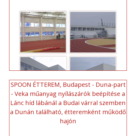
SPOON ÉTTEREM, Budapest - Duna-part
- Veka műanyag nyílászárók beépítése a
Lánc híd lábánál a Budai várral szemben
a Dunán található, étteremként működő
hajón