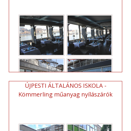
ÚJPESTI ÁLTALÁNOS ISKOLA -
Kömmerling műanyag nyílászárók