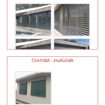
Csomád - zsalúziák