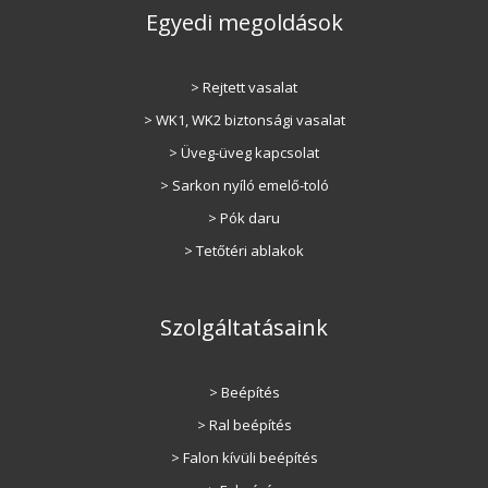
Egyedi megoldások
> Rejtett vasalat
> WK1, WK2 biztonsági vasalat
> Üveg-üveg kapcsolat
> Sarkon nyíló emelő-toló
> Pók daru
> Tetőtéri ablakok
Szolgáltatásaink
> Beépítés
> Ral beépítés
> Falon kívüli beépítés