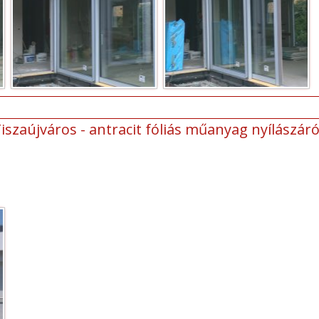
iszaújváros - antracit fóliás műanyag nyílászár