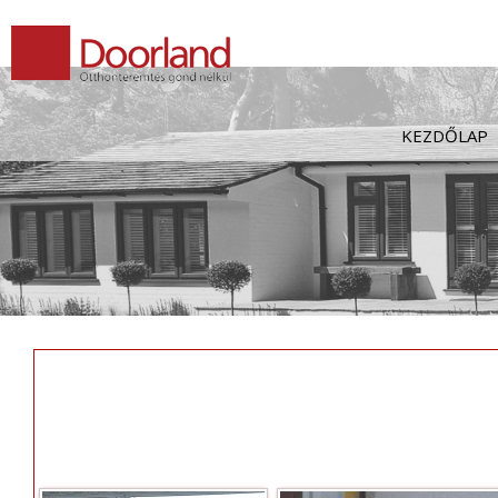
Kilépés
a
tartalomba
KEZDŐLAP