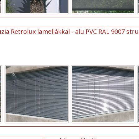
zia Retrolux lamellákkal - alu PVC RAL 9007 struk