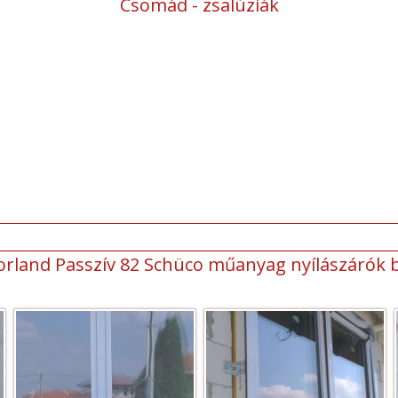
Csomád - zsalúziák
orland Passzív 82 Schüco műanyag nyílászárók 