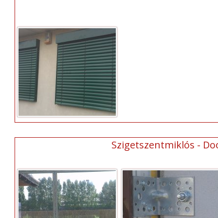
Szigetszentmiklós - Do