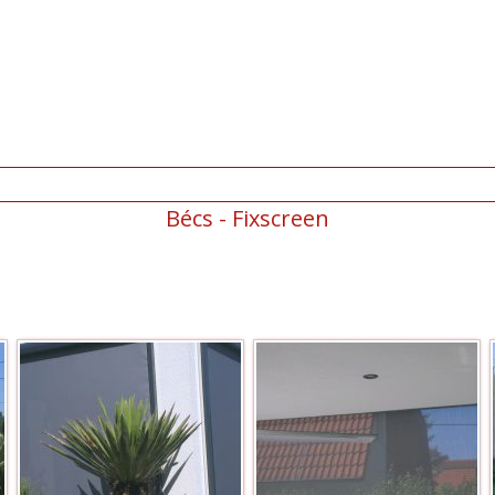
Bécs - Fixscreen