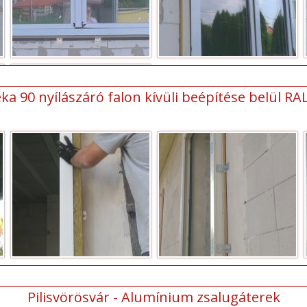
ka 90 nyílászáró falon kívüli beépítése belül RA
Pilisvörösvár - Alumínium zsalugáterek