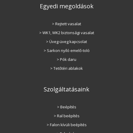
Egyedi megoldások
> Rejtett vasalat
> WK1, WK2 biztonsági vasalat
> Üveg-üveg kapcsolat
> Sarkon nyíló emelő-toló
> Pók daru
> Tetőtéri ablakok
Szolgáltatásaink
> Beépítés
> Ral beépítés
> Falon kívüli beépítés