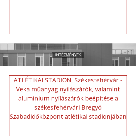
ATLÉTIKAI STADION, Székesfehérvár -
Veka műanyag nyílászárók, valamint
alumínium nyílászárók beépítése a
székesfehérvári Bregyó
Szabadidőközpont atlétikai stadionjában