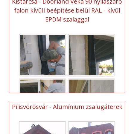
Kistarcsa - Doorland Veka 90 nyílászáró
falon kívüli beépítése belül RAL - kívül
EPDM szalaggal
Pilisvörösvár - Alumínium zsalugáterek