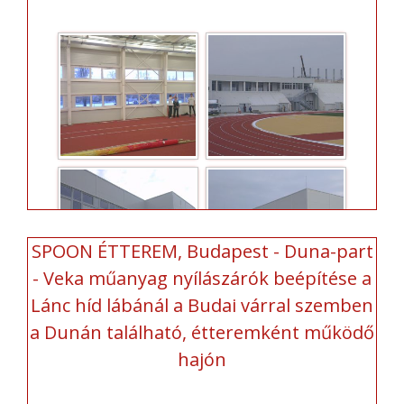
SPOON ÉTTEREM, Budapest - Duna-part
- Veka műanyag nyílászárók beépítése a
Lánc híd lábánál a Budai várral szemben
a Dunán található, étteremként működő
hajón