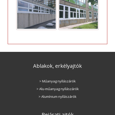
Ablakok, erkélyajtók
> Műanyag nyílászárók
> Alu-műanyag nyílászárók
> Alumínium nyílászárók
Bejárati ajtók