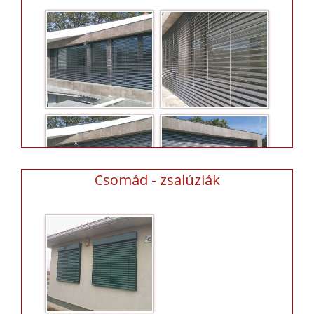
Csomád - zsalúziák