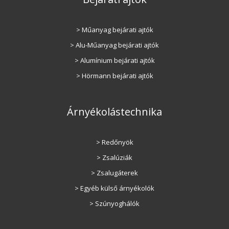
> Műanyag bejárati ajtók
> Alu-Műanyag bejárati ajtók
> Alumínium bejárati ajtók
> Hörmann bejárati ajtók
Árnyékolástechnika
> Redőnyök
> Zsalúziák
> Zsalugáterek
> Egyéb külső árnyékolók
> Szúnyoghálók