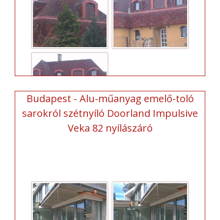
Budapest - Alu-műanyag emelő-toló
sarokról szétnyíló Doorland Impulsive
Veka 82 nyílászáró