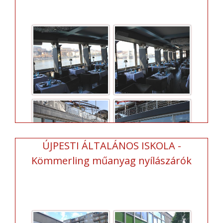
ÚJPESTI ÁLTALÁNOS ISKOLA -
Kömmerling műanyag nyílászárók