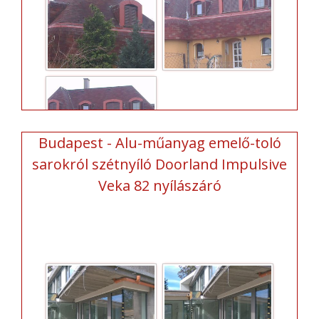
Budapest - Alu-műanyag emelő-toló
sarokról szétnyíló Doorland Impulsive
Veka 82 nyílászáró