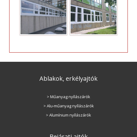
Ablakok, erkélyajtók
> Műanyag nyílászárók
> Alu-műanyag nyílászárók
> Alumínium nyílászárók
Bejárati ajtók