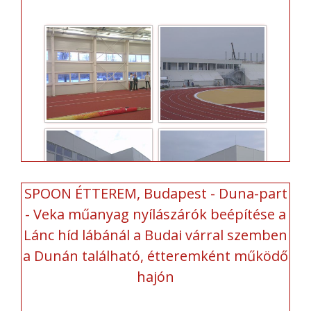
SPOON ÉTTEREM, Budapest - Duna-part
- Veka műanyag nyílászárók beépítése a
Lánc híd lábánál a Budai várral szemben
a Dunán található, étteremként működő
hajón