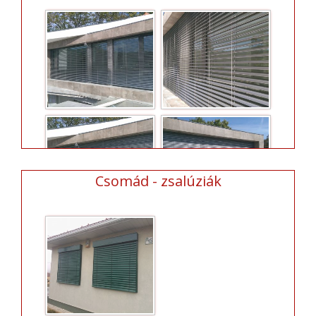
Csomád - zsalúziák