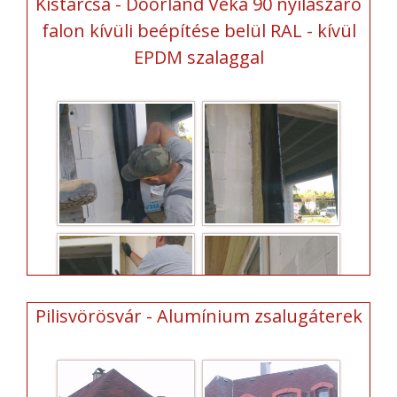
Kistarcsa - Doorland Veka 90 nyílászáró
falon kívüli beépítése belül RAL - kívül
EPDM szalaggal
Pilisvörösvár - Alumínium zsalugáterek