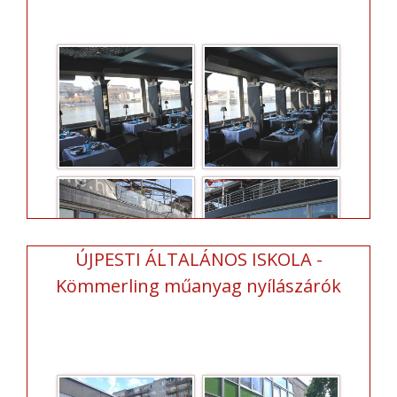
ÚJPESTI ÁLTALÁNOS ISKOLA -
Kömmerling műanyag nyílászárók