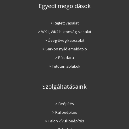
Egyedi megoldások
> Rejtett vasalat
> WK1, WK2 biztonsági vasalat
> Üveg-üveg kapcsolat
> Sarkon nyíló emelő-toló
> Pók daru
> Tetőtéri ablakok
Szolgáltatásaink
> Beépítés
> Ral beépítés
> Falon kívüli beépítés