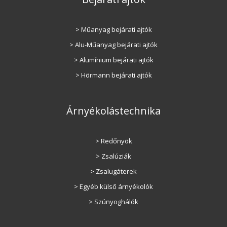
> Műanyag bejárati ajtók
> Alu-Műanyag bejárati ajtók
> Alumínium bejárati ajtók
> Hörmann bejárati ajtók
Árnyékolástechnika
> Redőnyök
> Zsalúziák
> Zsalugáterek
> Egyéb külső árnyékolók
> Szúnyoghálók