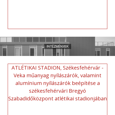
ATLÉTIKAI STADION, Székesfehérvár -
Veka műanyag nyílászárók, valamint
alumínium nyílászárók beépítése a
székesfehérvári Bregyó
Szabadidőközpont atlétikai stadionjában