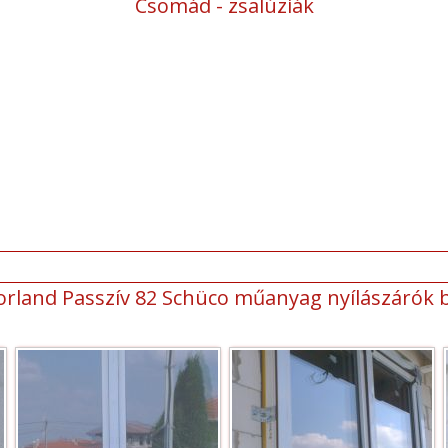
Csomád - zsalúziák
orland Passzív 82 Schüco műanyag nyílászárók 