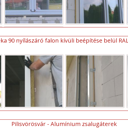
ka 90 nyílászáró falon kívüli beépítése belül RA
Pilisvörösvár - Alumínium zsalugáterek