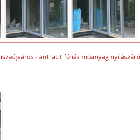
iszaújváros - antracit fóliás műanyag nyílászár