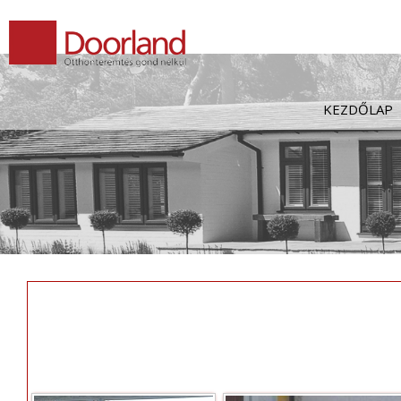
Kilépés
a
tartalomba
KEZDŐLAP