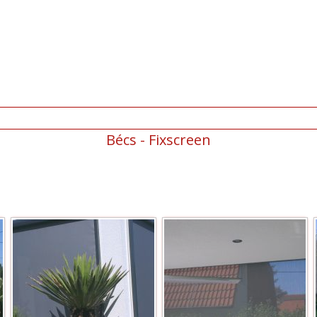
Bécs - Fixscreen