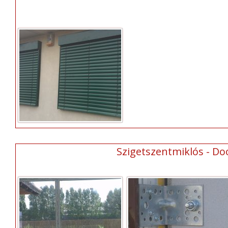
Szigetszentmiklós - Do