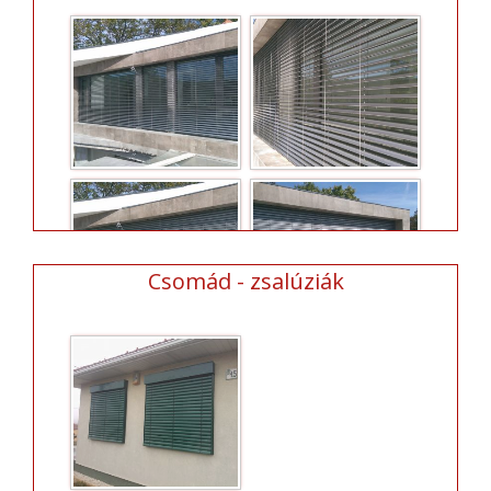
Csomád - zsalúziák