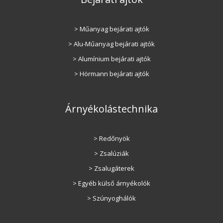
> Műanyag bejárati ajtók
> Alu-Műanyag bejárati ajtók
> Alumínium bejárati ajtók
> Hörmann bejárati ajtók
Árnyékolástechnika
> Redőnyök
> Zsalúziák
> Zsalugáterek
> Egyéb külső árnyékolók
> Szúnyoghálók