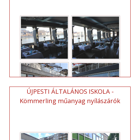
ÚJPESTI ÁLTALÁNOS ISKOLA -
Kömmerling műanyag nyílászárók