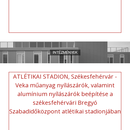
ATLÉTIKAI STADION, Székesfehérvár -
Veka műanyag nyílászárók, valamint
alumínium nyílászárók beépítése a
székesfehérvári Bregyó
Szabadidőközpont atlétikai stadionjában