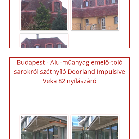
Budapest - Alu-műanyag emelő-toló
sarokról szétnyíló Doorland Impulsive
Veka 82 nyílászáró