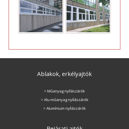
Ablakok, erkélyajtók
> Műanyag nyílászárók
> Alu-műanyag nyílászárók
> Alumínium nyílászárók
Bejárati ajtók