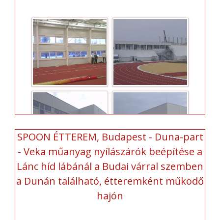
SPOON ÉTTEREM, Budapest - Duna-part
- Veka műanyag nyílászárók beépítése a
Lánc híd lábánál a Budai várral szemben
a Dunán található, étteremként működő
hajón