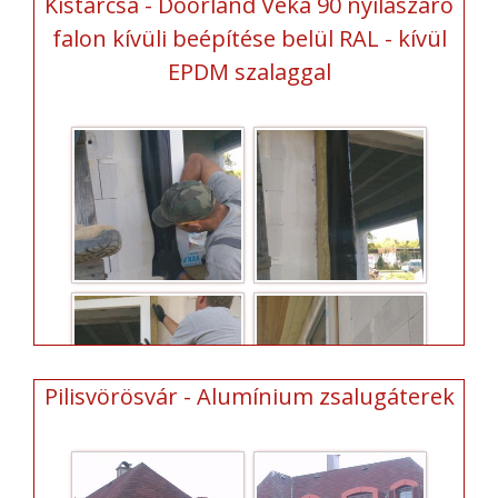
Kistarcsa - Doorland Veka 90 nyílászáró
falon kívüli beépítése belül RAL - kívül
EPDM szalaggal
Pilisvörösvár - Alumínium zsalugáterek