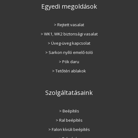
Egyedi megoldások
> Rejtett vasalat
> WK1, WK2 biztonsági vasalat
> Üveg-üveg kapcsolat
> Sarkon nyíló emelő-toló
> Pók daru
> Tetőtéri ablakok
Szolgáltatásaink
> Beépítés
> Ral beépítés
> Falon kívüli beépítés