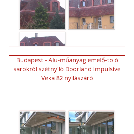
Budapest - Alu-műanyag emelő-toló
sarokról szétnyíló Doorland Impulsive
Veka 82 nyílászáró