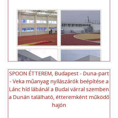
SPOON ÉTTEREM, Budapest - Duna-part
- Veka műanyag nyílászárók beépítése a
Lánc híd lábánál a Budai várral szemben
a Dunán található, étteremként működő
hajón