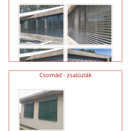
Csomád - zsalúziák