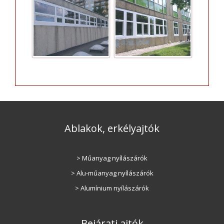
Ablakok, erkélyajtók
> Műanyag nyílászárók
> Alu-műanyag nyílászárók
> Alumínium nyílászárók
Bejárati ajtók