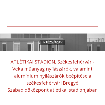
ATLÉTIKAI STADION, Székesfehérvár -
Veka műanyag nyílászárók, valamint
alumínium nyílászárók beépítése a
székesfehérvári Bregyó
Szabadidőközpont atlétikai stadionjában