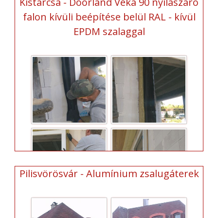
Kistarcsa - Doorland Veka 90 nyílászáró
falon kívüli beépítése belül RAL - kívül
EPDM szalaggal
Pilisvörösvár - Alumínium zsalugáterek