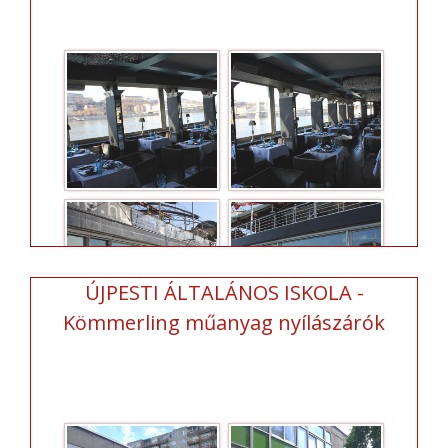
ÚJPESTI ÁLTALÁNOS ISKOLA -
Kömmerling műanyag nyílászárók