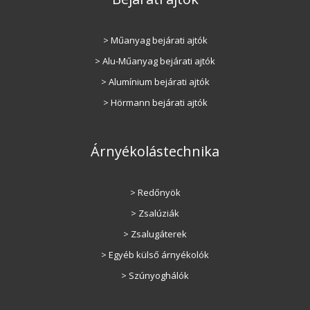
> Műanyag bejárati ajtók
> Alu-Műanyag bejárati ajtók
> Alumínium bejárati ajtók
> Hörmann bejárati ajtók
Árnyékolástechnika
> Redőnyök
> Zsalúziák
> Zsalugáterek
> Egyéb külső árnyékolók
> Szúnyoghálók