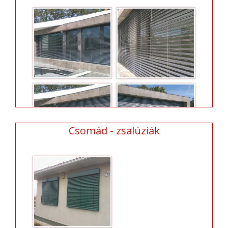
Csomád - zsalúziák