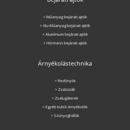
> Műanyag bejárati ajtók
> Alu-Műanyag bejárati ajtók
> Alumínium bejárati ajtók
> Hörmann bejárati ajtók
Árnyékolástechnika
> Redőnyök
> Zsalúziák
> Zsalugáterek
> Egyéb külső árnyékolók
> Szúnyoghálók