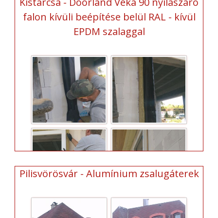
Kistarcsa - Doorland Veka 90 nyílászáró
falon kívüli beépítése belül RAL - kívül
EPDM szalaggal
Pilisvörösvár - Alumínium zsalugáterek