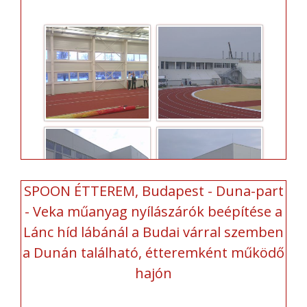
SPOON ÉTTEREM, Budapest - Duna-part
- Veka műanyag nyílászárók beépítése a
Lánc híd lábánál a Budai várral szemben
a Dunán található, étteremként működő
hajón