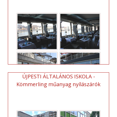
ÚJPESTI ÁLTALÁNOS ISKOLA -
Kömmerling műanyag nyílászárók