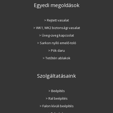
Egyedi megoldások
> Rejtett vasalat
> WK1, WK2 biztonsági vasalat
> Üveg-üveg kapcsolat
> Sarkon nyíló emelő-toló
> Pók daru
> Tetőtéri ablakok
Szolgáltatásaink
> Beépítés
> Ral beépítés
> Falon kívüli beépítés