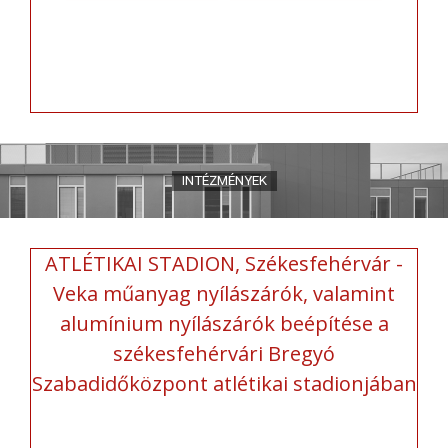
ATLÉTIKAI STADION, Székesfehérvár -
Veka műanyag nyílászárók, valamint
alumínium nyílászárók beépítése a
székesfehérvári Bregyó
Szabadidőközpont atlétikai stadionjában