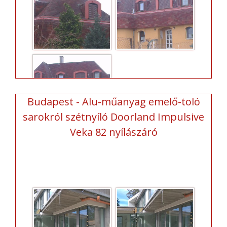
Budapest - Alu-műanyag emelő-toló
sarokról szétnyíló Doorland Impulsive
Veka 82 nyílászáró