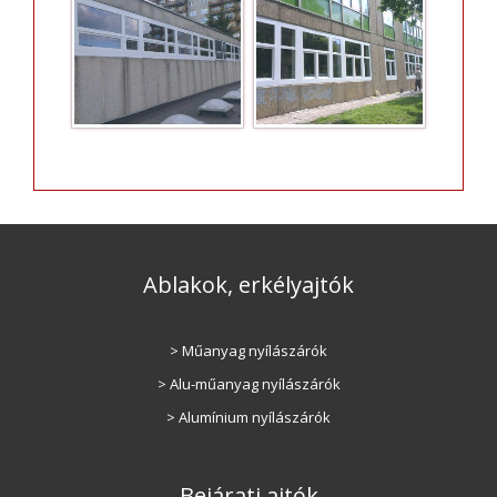
Ablakok, erkélyajtók
> Műanyag nyílászárók
> Alu-műanyag nyílászárók
> Alumínium nyílászárók
Bejárati ajtók