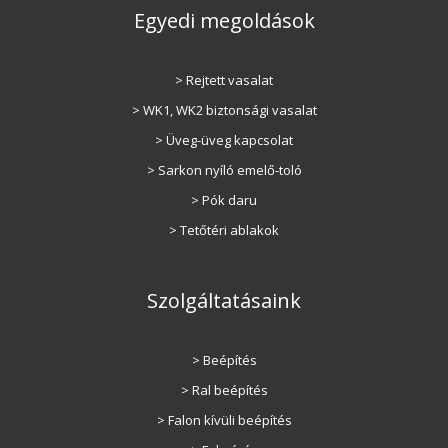
Egyedi megoldások
> Rejtett vasalat
> WK1, WK2 biztonsági vasalat
> Üveg-üveg kapcsolat
> Sarkon nyíló emelő-toló
> Pók daru
> Tetőtéri ablakok
Szolgáltatásaink
> Beépítés
> Ral beépítés
> Falon kívüli beépítés