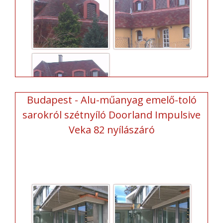
Budapest - Alu-műanyag emelő-toló
sarokról szétnyíló Doorland Impulsive
Veka 82 nyílászáró