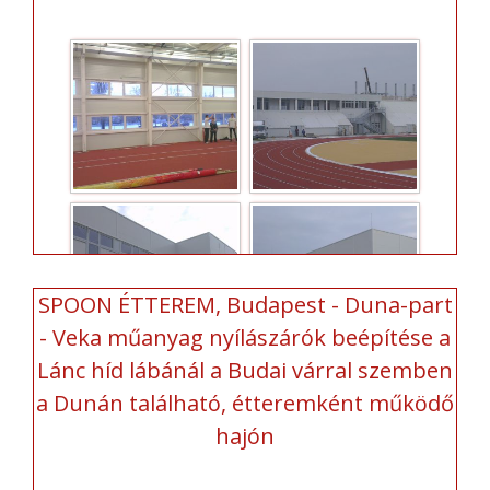
SPOON ÉTTEREM, Budapest - Duna-part
- Veka műanyag nyílászárók beépítése a
Lánc híd lábánál a Budai várral szemben
a Dunán található, étteremként működő
hajón