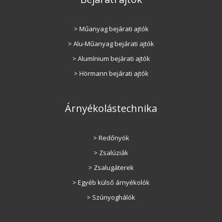
> Műanyag bejárati ajtók
> Alu-Műanyag bejárati ajtók
> Alumínium bejárati ajtók
> Hörmann bejárati ajtók
Árnyékolástechnika
> Redőnyök
> Zsalúziák
> Zsalugáterek
> Egyéb külső árnyékolók
> Szúnyoghálók