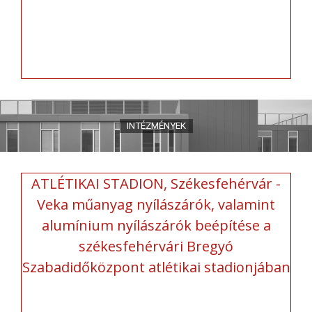
ATLÉTIKAI STADION, Székesfehérvár -
Veka műanyag nyílászárók, valamint
alumínium nyílászárók beépítése a
székesfehérvári Bregyó
Szabadidőközpont atlétikai stadionjában