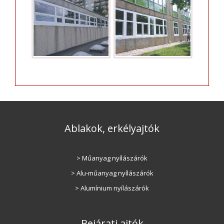
Ablakok, erkélyajtók
> Műanyag nyílászárók
> Alu-műanyag nyílászárók
> Alumínium nyílászárók
Bejárati ajtók