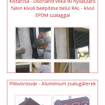
Kistarcsa - Doorland Veka 90 nyílászáró
falon kívüli beépítése belül RAL - kívül
EPDM szalaggal
Pilisvörösvár - Alumínium zsalugáterek