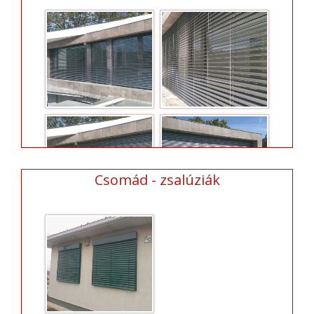
Csomád - zsalúziák