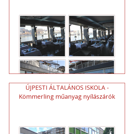
ÚJPESTI ÁLTALÁNOS ISKOLA -
Kömmerling műanyag nyílászárók