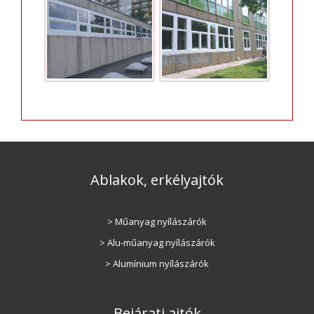
Ablakok, erkélyajtók
> Műanyag nyílászárók
> Alu-műanyag nyílászárók
> Alumínium nyílászárók
Bejárati ajtók