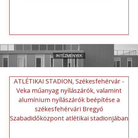
ATLÉTIKAI STADION, Székesfehérvár -
Veka műanyag nyílászárók, valamint
alumínium nyílászárók beépítése a
székesfehérvári Bregyó
Szabadidőközpont atlétikai stadionjában