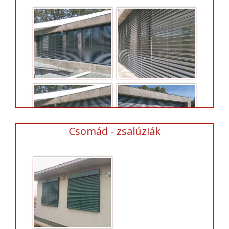
Csomád - zsalúziák