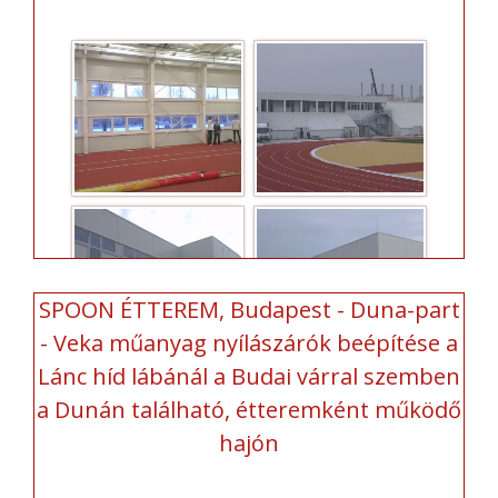
SPOON ÉTTEREM, Budapest - Duna-part
- Veka műanyag nyílászárók beépítése a
Lánc híd lábánál a Budai várral szemben
a Dunán található, étteremként működő
hajón