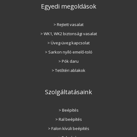
Egyedi megoldások
> Rejtett vasalat
> WK1, WK2 biztonsági vasalat
> Üveg-üveg kapcsolat
> Sarkon nyíló emelő-toló
> Pók daru
> Tetőtéri ablakok
Szolgáltatásaink
> Beépítés
> Ral beépítés
> Falon kívüli beépítés