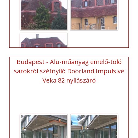
Budapest - Alu-műanyag emelő-toló
sarokról szétnyíló Doorland Impulsive
Veka 82 nyílászáró