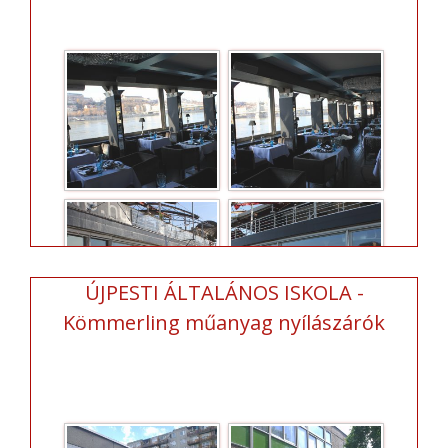
ÚJPESTI ÁLTALÁNOS ISKOLA -
Kömmerling műanyag nyílászárók