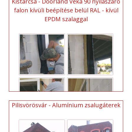
Kistarcsa - Doorland Veka 90 nyílászáró
falon kívüli beépítése belül RAL - kívül
EPDM szalaggal
Pilisvörösvár - Alumínium zsalugáterek