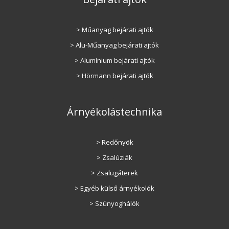
> Műanyag bejárati ajtók
> Alu-Műanyag bejárati ajtók
> Alumínium bejárati ajtók
> Hörmann bejárati ajtók
Árnyékolástechnika
> Redőnyök
> Zsalúziák
> Zsalugáterek
> Egyéb külső árnyékolók
> Szúnyoghálók