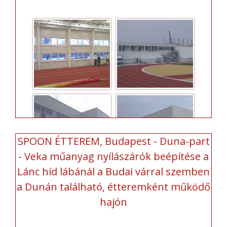
SPOON ÉTTEREM, Budapest - Duna-part
- Veka műanyag nyílászárók beépítése a
Lánc híd lábánál a Budai várral szemben
a Dunán található, étteremként működő
hajón