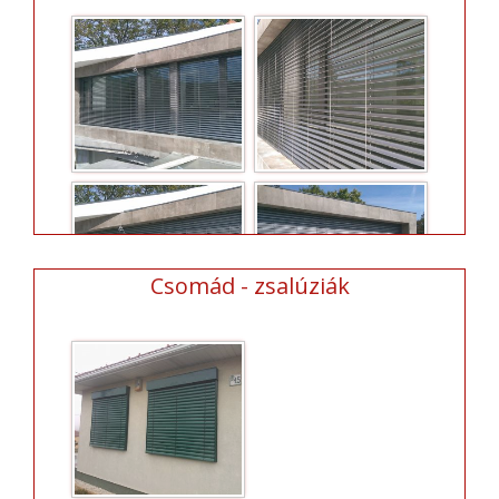
Csomád - zsalúziák