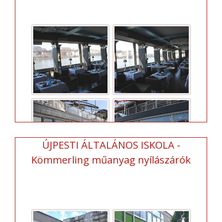
ÚJPESTI ÁLTALÁNOS ISKOLA -
Kömmerling műanyag nyílászárók