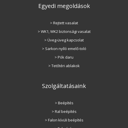
Egyedi megoldások
> Rejtett vasalat
> WK1, WK2 biztonsági vasalat
> Üveg-üveg kapcsolat
> Sarkon nyíló emelő-toló
> Pók daru
> Tetőtéri ablakok
Szolgáltatásaink
> Beépítés
> Ral beépítés
> Falon kívüli beépítés