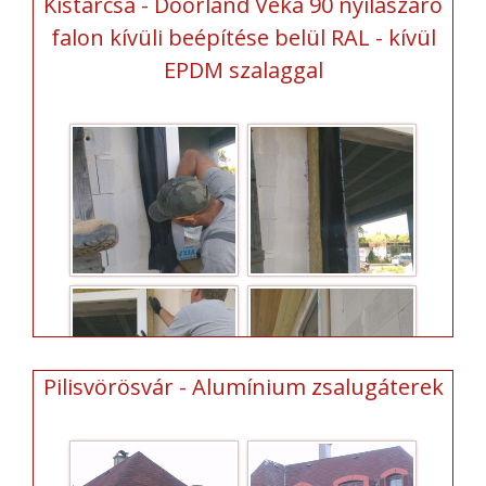
Kistarcsa - Doorland Veka 90 nyílászáró
falon kívüli beépítése belül RAL - kívül
EPDM szalaggal
Pilisvörösvár - Alumínium zsalugáterek