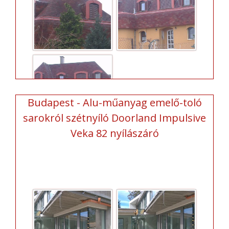
Budapest - Alu-műanyag emelő-toló
sarokról szétnyíló Doorland Impulsive
Veka 82 nyílászáró