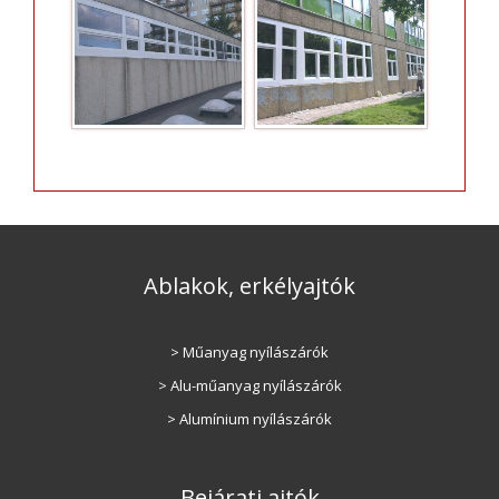
Ablakok, erkélyajtók
> Műanyag nyílászárók
> Alu-műanyag nyílászárók
> Alumínium nyílászárók
Bejárati ajtók