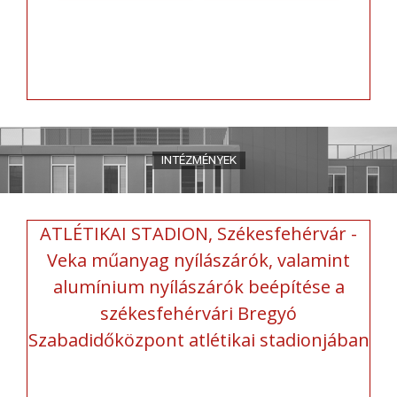
ATLÉTIKAI STADION, Székesfehérvár -
Veka műanyag nyílászárók, valamint
alumínium nyílászárók beépítése a
székesfehérvári Bregyó
Szabadidőközpont atlétikai stadionjában