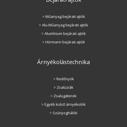
> Műanyag bejárati ajtók
> Alu-Műanyag bejárati ajtók
> Alumínium bejárati ajtók
> Hörmann bejárati ajtók
Árnyékolástechnika
> Redőnyök
> Zsalúziák
> Zsalugáterek
> Egyéb külső árnyékolók
> Szúnyoghálók