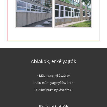
Ablakok, erkélyajtók
> Műanyag nyílászárók
> Alu-műanyag nyílászárók
> Alumínium nyílászárók
Bejárati ajtók