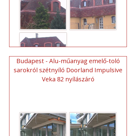
Budapest - Alu-műanyag emelő-toló
sarokról szétnyíló Doorland Impulsive
Veka 82 nyílászáró