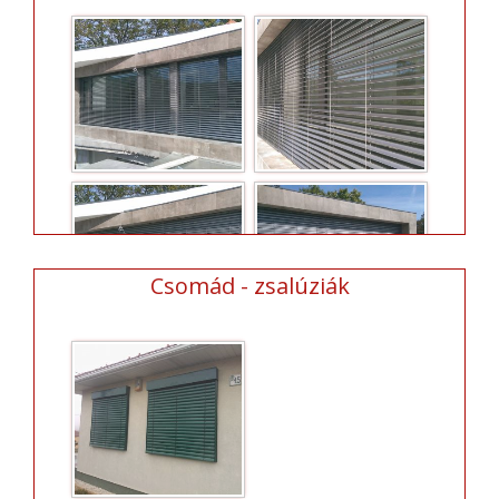
Csomád - zsalúziák