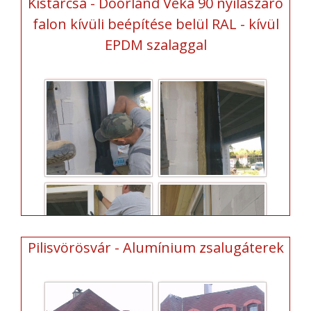
Kistarcsa - Doorland Veka 90 nyílászáró
falon kívüli beépítése belül RAL - kívül
EPDM szalaggal
Pilisvörösvár - Alumínium zsalugáterek