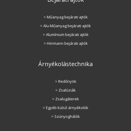
> Műanyag bejárati ajtók
> Alu-Műanyag bejárati ajtók
> Alumínium bejárati ajtók
> Hörmann bejárati ajtók
Árnyékolástechnika
> Redőnyök
> Zsalúziák
> Zsalugáterek
> Egyéb külső árnyékolók
> Szúnyoghálók