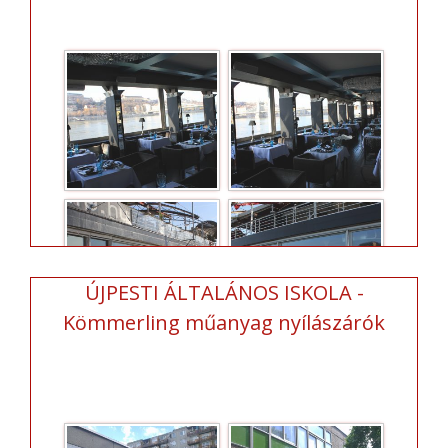
ÚJPESTI ÁLTALÁNOS ISKOLA -
Kömmerling műanyag nyílászárók