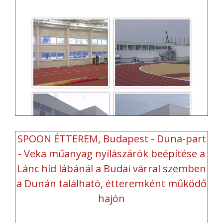
SPOON ÉTTEREM, Budapest - Duna-part
- Veka műanyag nyílászárók beépítése a
Lánc híd lábánál a Budai várral szemben
a Dunán található, étteremként működő
hajón