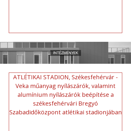
ATLÉTIKAI STADION, Székesfehérvár -
Veka műanyag nyílászárók, valamint
alumínium nyílászárók beépítése a
székesfehérvári Bregyó
Szabadidőközpont atlétikai stadionjában