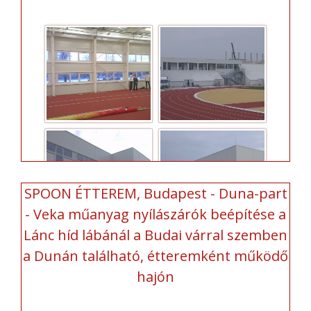
SPOON ÉTTEREM, Budapest - Duna-part
- Veka műanyag nyílászárók beépítése a
Lánc híd lábánál a Budai várral szemben
a Dunán található, étteremként működő
hajón