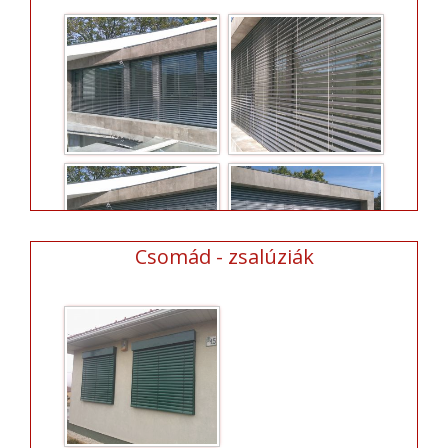
Csomád - zsalúziák