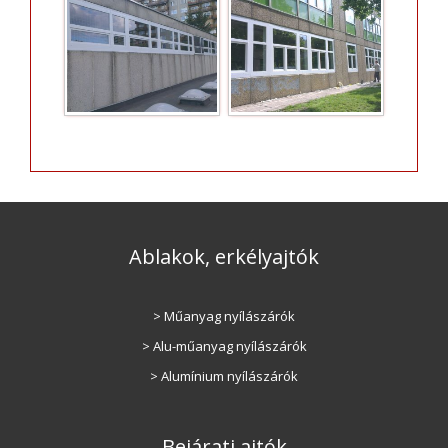
Ablakok, erkélyajtók
> Műanyag nyílászárók
> Alu-műanyag nyílászárók
> Alumínium nyílászárók
Bejárati ajtók