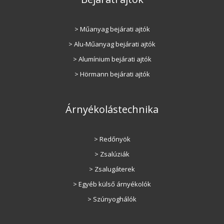
> Műanyag bejárati ajtók
> Alu-Műanyag bejárati ajtók
> Alumínium bejárati ajtók
> Hörmann bejárati ajtók
Árnyékolástechnika
> Redőnyök
> Zsalúziák
> Zsalugáterek
> Egyéb külső árnyékolók
> Szúnyoghálók