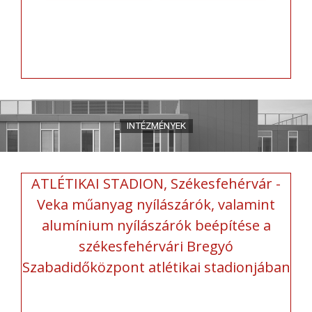
ATLÉTIKAI STADION, Székesfehérvár -
Veka műanyag nyílászárók, valamint
alumínium nyílászárók beépítése a
székesfehérvári Bregyó
Szabadidőközpont atlétikai stadionjában