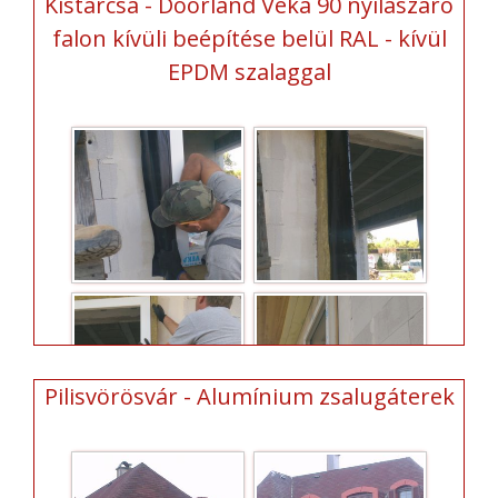
Kistarcsa - Doorland Veka 90 nyílászáró
falon kívüli beépítése belül RAL - kívül
EPDM szalaggal
Pilisvörösvár - Alumínium zsalugáterek