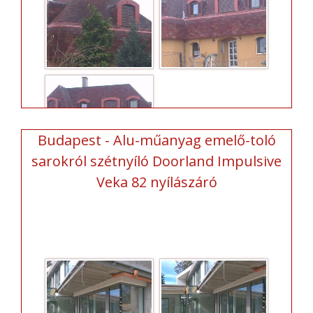
Budapest - Alu-műanyag emelő-toló
sarokról szétnyíló Doorland Impulsive
Veka 82 nyílászáró