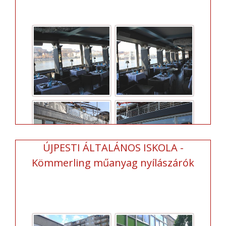
ÚJPESTI ÁLTALÁNOS ISKOLA -
Kömmerling műanyag nyílászárók