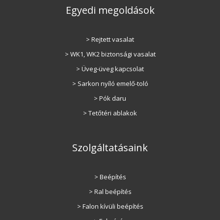
Egyedi megoldások
> Rejtett vasalat
> WK1, WK2 biztonsági vasalat
> Üveg-üveg kapcsolat
> Sarkon nyíló emelő-toló
> Pók daru
> Tetőtéri ablakok
Szolgáltatásaink
> Beépítés
> Ral beépítés
> Falon kívüli beépítés