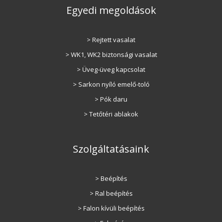
Egyedi megoldások
> Rejtett vasalat
> WK1, WK2 biztonsági vasalat
> Üveg-üveg kapcsolat
> Sarkon nyíló emelő-toló
> Pók daru
> Tetőtéri ablakok
Szolgáltatásaink
> Beépítés
> Ral beépítés
> Falon kívüli beépítés