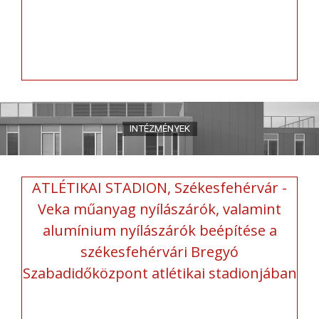
ATLÉTIKAI STADION, Székesfehérvár -
Veka műanyag nyílászárók, valamint
alumínium nyílászárók beépítése a
székesfehérvári Bregyó
Szabadidőközpont atlétikai stadionjában