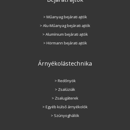
> Műanyag bejárati ajtók
> Alu-Műanyag bejárati ajtók
> Alumínium bejárati ajtók
> Hörmann bejárati ajtók
Árnyékolástechnika
> Redőnyök
> Zsalúziák
> Zsalugáterek
> Egyéb külső árnyékolók
> Szúnyoghálók