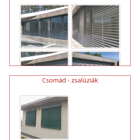
Csomád - zsalúziák