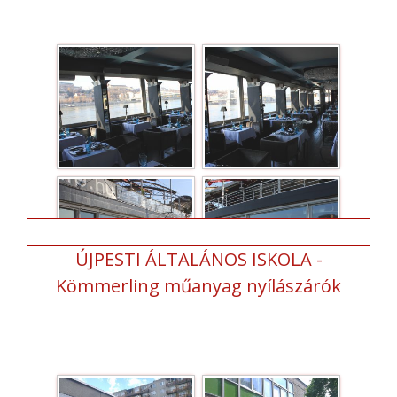
ÚJPESTI ÁLTALÁNOS ISKOLA -
Kömmerling műanyag nyílászárók