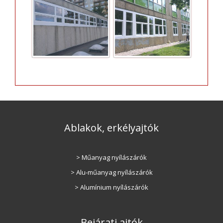
Ablakok, erkélyajtók
> Műanyag nyílászárók
> Alu-műanyag nyílászárók
> Alumínium nyílászárók
Bejárati ajtók