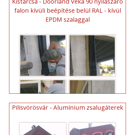
Kistarcsa - Doorland Veka 90 nyílászáró
falon kívüli beépítése belül RAL - kívül
EPDM szalaggal
Pilisvörösvár - Alumínium zsalugáterek