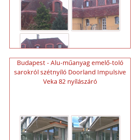
Budapest - Alu-műanyag emelő-toló
sarokról szétnyíló Doorland Impulsive
Veka 82 nyílászáró