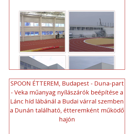
SPOON ÉTTEREM, Budapest - Duna-part
- Veka műanyag nyílászárók beépítése a
Lánc híd lábánál a Budai várral szemben
a Dunán található, étteremként működő
hajón