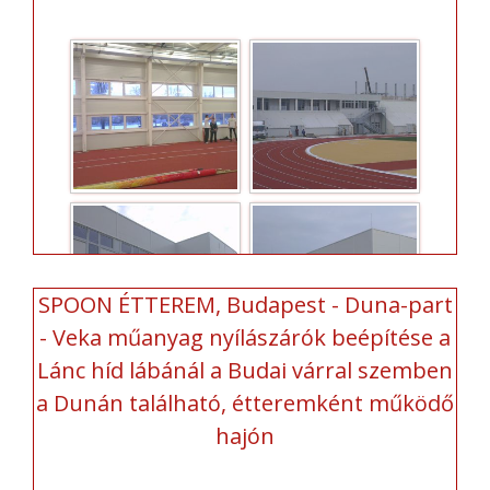
SPOON ÉTTEREM, Budapest - Duna-part
- Veka műanyag nyílászárók beépítése a
Lánc híd lábánál a Budai várral szemben
a Dunán található, étteremként működő
hajón