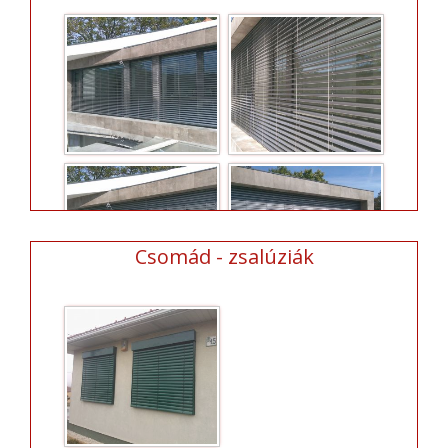
Csomád - zsalúziák