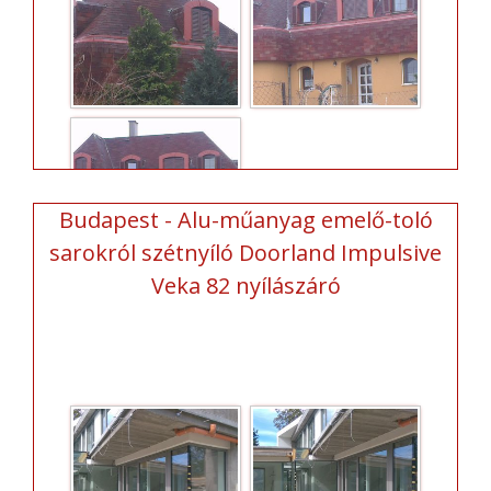
Budapest - Alu-műanyag emelő-toló
sarokról szétnyíló Doorland Impulsive
Veka 82 nyílászáró