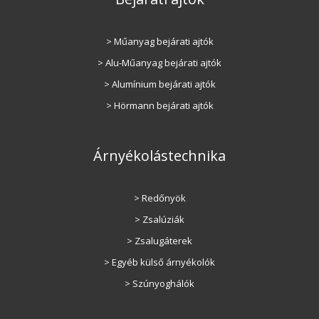
> Műanyag bejárati ajtók
> Alu-Műanyag bejárati ajtók
> Alumínium bejárati ajtók
> Hörmann bejárati ajtók
Árnyékolástechnika
> Redőnyök
> Zsalúziák
> Zsalugáterek
> Egyéb külső árnyékolók
> Szúnyoghálók