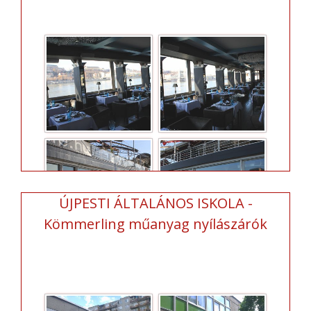
ÚJPESTI ÁLTALÁNOS ISKOLA -
Kömmerling műanyag nyílászárók