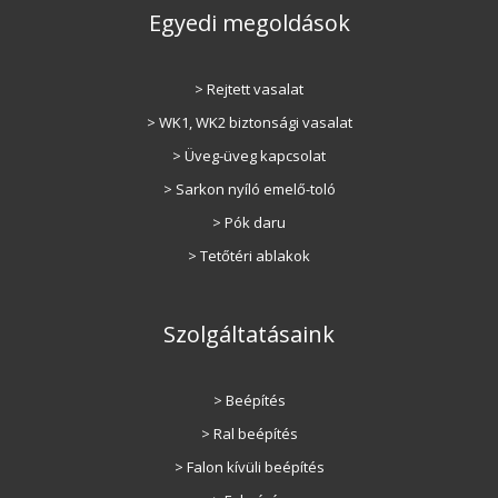
Egyedi megoldások
> Rejtett vasalat
> WK1, WK2 biztonsági vasalat
> Üveg-üveg kapcsolat
> Sarkon nyíló emelő-toló
> Pók daru
> Tetőtéri ablakok
Szolgáltatásaink
> Beépítés
> Ral beépítés
> Falon kívüli beépítés