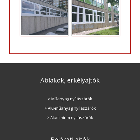
Ablakok, erkélyajtók
> Műanyag nyílászárók
> Alu-műanyag nyílászárók
> Alumínium nyílászárók
Bejárati ajtók