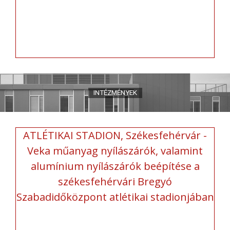
ATLÉTIKAI STADION, Székesfehérvár -
Veka műanyag nyílászárók, valamint
alumínium nyílászárók beépítése a
székesfehérvári Bregyó
Szabadidőközpont atlétikai stadionjában