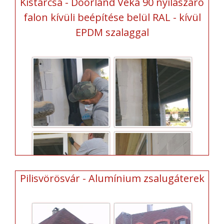
Kistarcsa - Doorland Veka 90 nyílászáró
falon kívüli beépítése belül RAL - kívül
EPDM szalaggal
Pilisvörösvár - Alumínium zsalugáterek