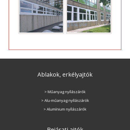
Ablakok, erkélyajtók
> Műanyag nyílászárók
> Alu-műanyag nyílászárók
> Alumínium nyílászárók
Bejárati ajtók