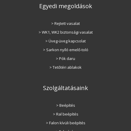
Egyedi megoldások
> Rejtett vasalat
> WK1, WK2 biztonsági vasalat
> Üveg-üveg kapcsolat
> Sarkon nyíló emelő-toló
> Pók daru
> Tetőtéri ablakok
Szolgáltatásaink
> Beépítés
> Ral beépítés
> Falon kívüli beépítés