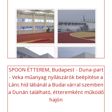
SPOON ÉTTEREM, Budapest - Duna-part
- Veka műanyag nyílászárók beépítése a
Lánc híd lábánál a Budai várral szemben
a Dunán található, étteremként működő
hajón