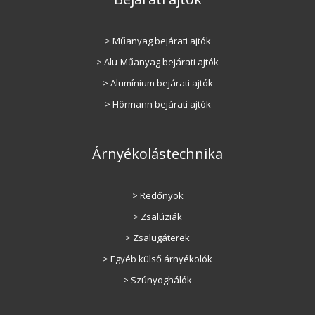
> Műanyag bejárati ajtók
> Alu-Műanyag bejárati ajtók
> Alumínium bejárati ajtók
> Hörmann bejárati ajtók
Árnyékolástechnika
> Redőnyök
> Zsalúziák
> Zsalugáterek
> Egyéb külső árnyékolók
> Szúnyoghálók