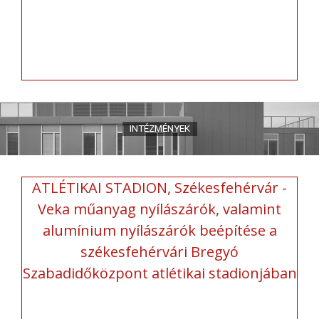
ATLÉTIKAI STADION, Székesfehérvár -
Veka műanyag nyílászárók, valamint
alumínium nyílászárók beépítése a
székesfehérvári Bregyó
Szabadidőközpont atlétikai stadionjában