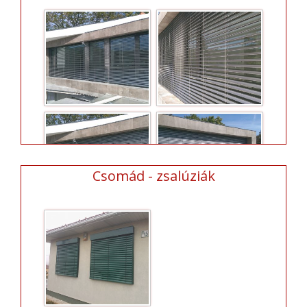
Csomád - zsalúziák