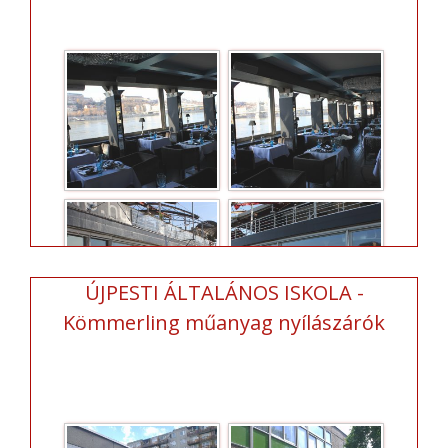
ÚJPESTI ÁLTALÁNOS ISKOLA -
Kömmerling műanyag nyílászárók