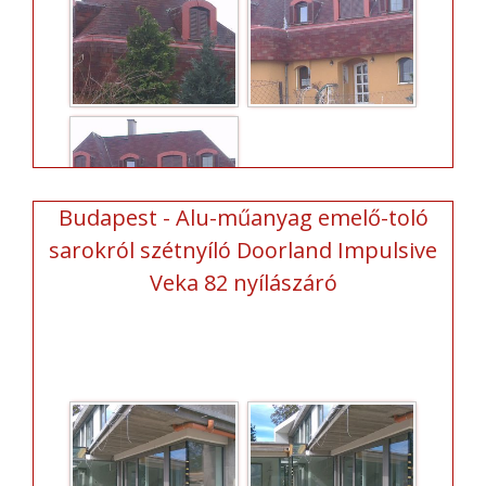
Budapest - Alu-műanyag emelő-toló
sarokról szétnyíló Doorland Impulsive
Veka 82 nyílászáró