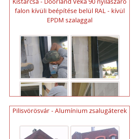
Kistarcsa - Doorland Veka 90 nyílászáró
falon kívüli beépítése belül RAL - kívül
EPDM szalaggal
Pilisvörösvár - Alumínium zsalugáterek