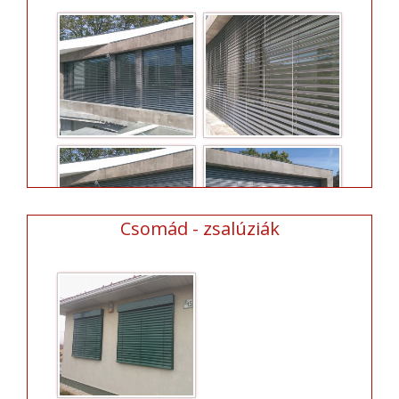
Csomád - zsalúziák