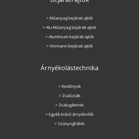
> Műanyag bejárati ajtók
> Alu-Műanyag bejárati ajtók
> Alumínium bejárati ajtók
> Hörmann bejárati ajtók
Árnyékolástechnika
> Redőnyök
> Zsalúziák
> Zsalugáterek
> Egyéb külső árnyékolók
> Szúnyoghálók