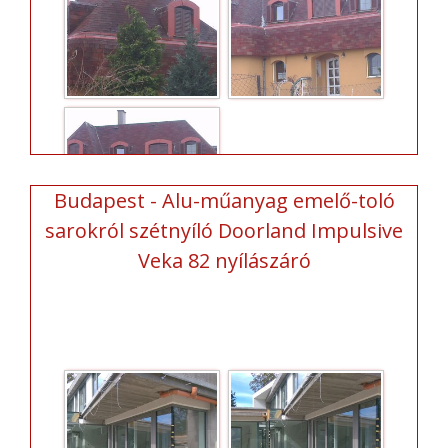
Budapest - Alu-műanyag emelő-toló
sarokról szétnyíló Doorland Impulsive
Veka 82 nyílászáró