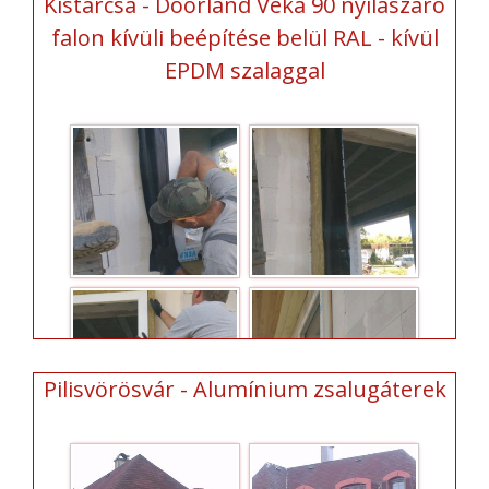
Kistarcsa - Doorland Veka 90 nyílászáró
falon kívüli beépítése belül RAL - kívül
EPDM szalaggal
Pilisvörösvár - Alumínium zsalugáterek