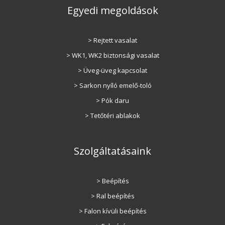
Egyedi megoldások
> Rejtett vasalat
> WK1, WK2 biztonsági vasalat
> Üveg-üveg kapcsolat
> Sarkon nyíló emelő-toló
> Pók daru
> Tetőtéri ablakok
Szolgáltatásaink
> Beépítés
> Ral beépítés
> Falon kívüli beépítés