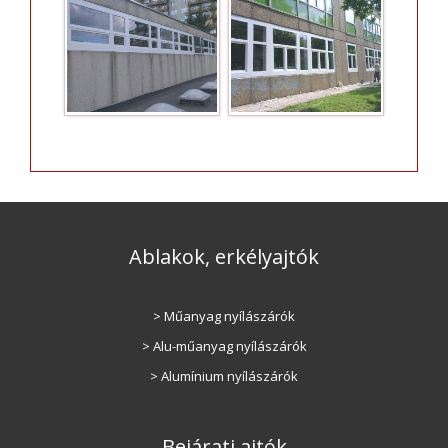
Ablakok, erkélyajtók
> Műanyag nyílászárók
> Alu-műanyag nyílászárók
> Alumínium nyílászárók
Bejárati ajtók