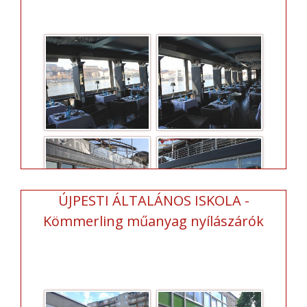
ÚJPESTI ÁLTALÁNOS ISKOLA -
Kömmerling műanyag nyílászárók