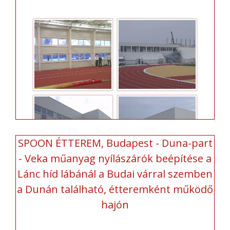
SPOON ÉTTEREM, Budapest - Duna-part
- Veka műanyag nyílászárók beépítése a
Lánc híd lábánál a Budai várral szemben
a Dunán található, étteremként működő
hajón