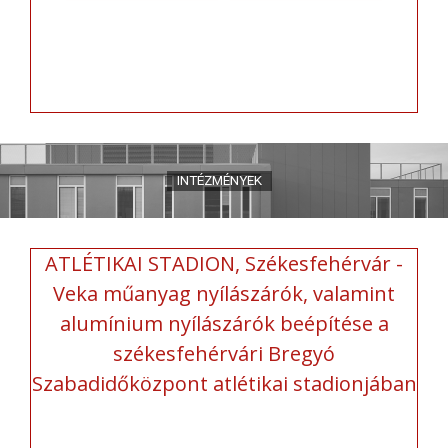
ATLÉTIKAI STADION, Székesfehérvár -
Veka műanyag nyílászárók, valamint
alumínium nyílászárók beépítése a
székesfehérvári Bregyó
Szabadidőközpont atlétikai stadionjában