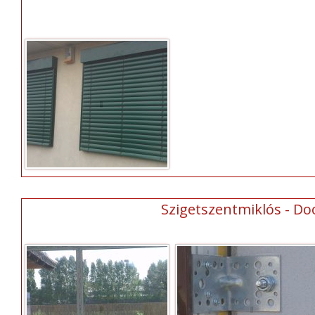
Szigetszentmiklós - Do