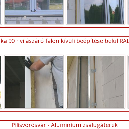
ka 90 nyílászáró falon kívüli beépítése belül RA
Pilisvörösvár - Alumínium zsalugáterek