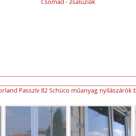
Csomád - zsalúziák
orland Passzív 82 Schüco műanyag nyílászárók 