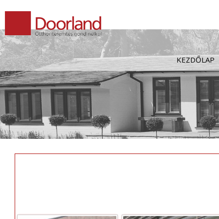
Kilépés
a
tartalomba
KEZDŐLAP