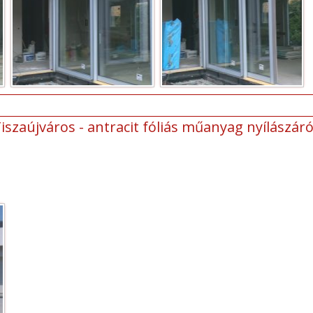
iszaújváros - antracit fóliás műanyag nyílászár