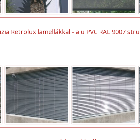
zia Retrolux lamellákkal - alu PVC RAL 9007 struk