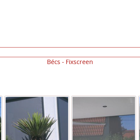
Bécs - Fixscreen