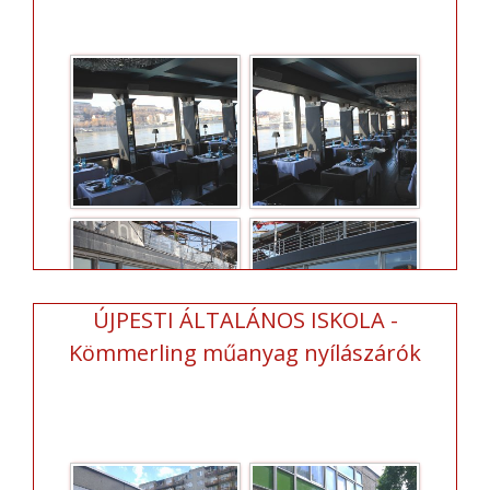
ÚJPESTI ÁLTALÁNOS ISKOLA -
Kömmerling műanyag nyílászárók