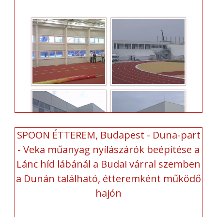
SPOON ÉTTEREM, Budapest - Duna-part
- Veka műanyag nyílászárók beépítése a
Lánc híd lábánál a Budai várral szemben
a Dunán található, étteremként működő
hajón