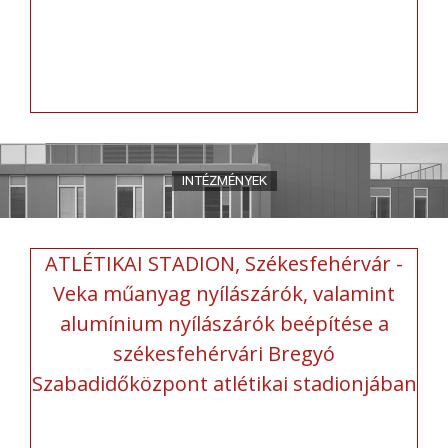
ATLÉTIKAI STADION, Székesfehérvár -
Veka műanyag nyílászárók, valamint
alumínium nyílászárók beépítése a
székesfehérvári Bregyó
Szabadidőközpont atlétikai stadionjában