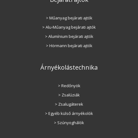
> Műanyag bejárati ajtók
> Alu-Műanyag bejárati ajtók
> Alumínium bejárati ajtók
> Hörmann bejárati ajtók
Árnyékolástechnika
> Redőnyök
> Zsalúziák
> Zsalugáterek
> Egyéb külső árnyékolók
> Szúnyoghálók