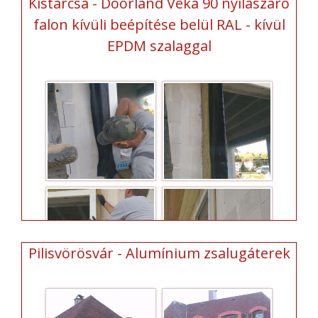
Kistarcsa - Doorland Veka 90 nyílászáró
falon kívüli beépítése belül RAL - kívül
EPDM szalaggal
Pilisvörösvár - Alumínium zsalugáterek