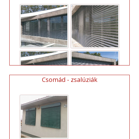
Csomád - zsalúziák