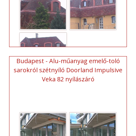
Budapest - Alu-műanyag emelő-toló
sarokról szétnyíló Doorland Impulsive
Veka 82 nyílászáró