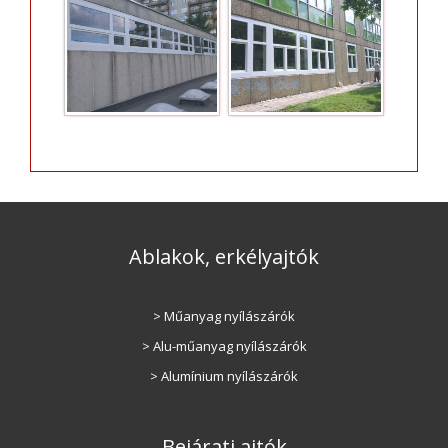
Ablakok, erkélyajtók
> Műanyag nyílászárók
> Alu-műanyag nyílászárók
> Alumínium nyílászárók
Bejárati ajtók