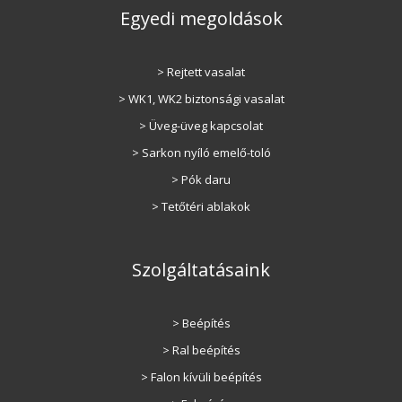
Egyedi megoldások
> Rejtett vasalat
> WK1, WK2 biztonsági vasalat
> Üveg-üveg kapcsolat
> Sarkon nyíló emelő-toló
> Pók daru
> Tetőtéri ablakok
Szolgáltatásaink
> Beépítés
> Ral beépítés
> Falon kívüli beépítés