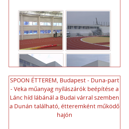
SPOON ÉTTEREM, Budapest - Duna-part
- Veka műanyag nyílászárók beépítése a
Lánc híd lábánál a Budai várral szemben
a Dunán található, étteremként működő
hajón