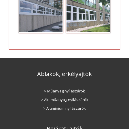
Ablakok, erkélyajtók
> Műanyag nyílászárók
> Alu-műanyag nyílászárók
> Alumínium nyílászárók
Bejárati ajtók