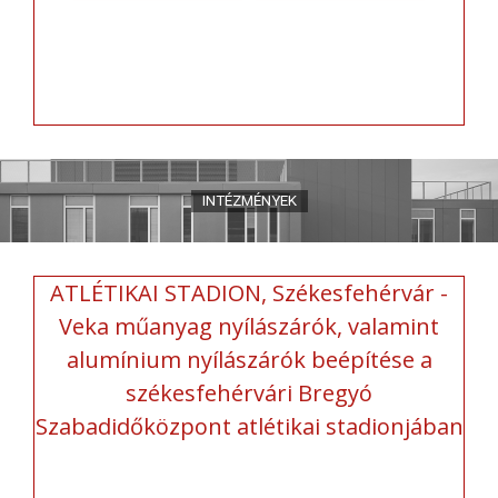
ATLÉTIKAI STADION, Székesfehérvár -
Veka műanyag nyílászárók, valamint
alumínium nyílászárók beépítése a
székesfehérvári Bregyó
Szabadidőközpont atlétikai stadionjában