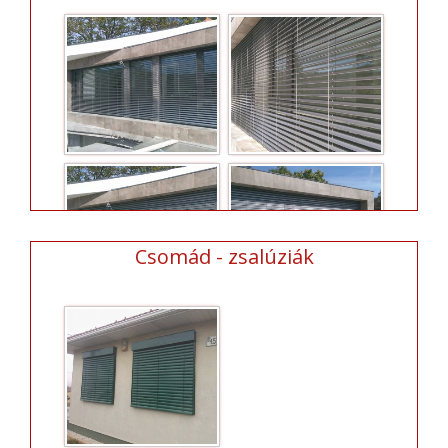
Csomád - zsalúziák