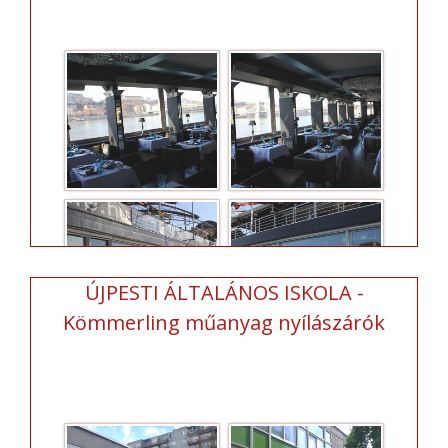
ÚJPESTI ÁLTALÁNOS ISKOLA -
Kömmerling műanyag nyílászárók