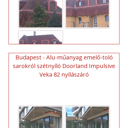
Budapest - Alu-műanyag emelő-toló
sarokról szétnyíló Doorland Impulsive
Veka 82 nyílászáró