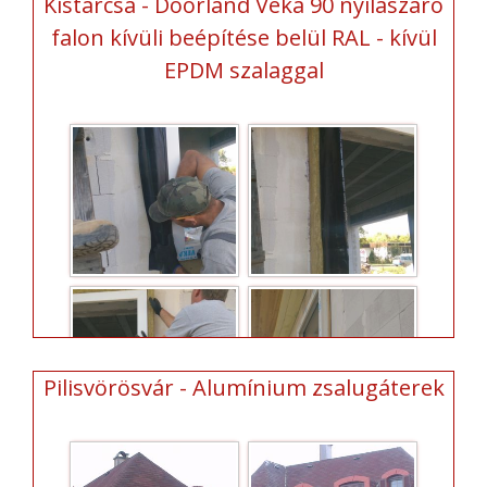
Kistarcsa - Doorland Veka 90 nyílászáró
falon kívüli beépítése belül RAL - kívül
EPDM szalaggal
Pilisvörösvár - Alumínium zsalugáterek