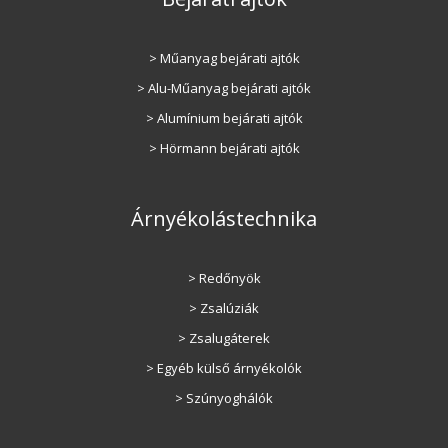
> Műanyag bejárati ajtók
> Alu-Műanyag bejárati ajtók
> Alumínium bejárati ajtók
> Hörmann bejárati ajtók
Árnyékolástechnika
> Redőnyök
> Zsalúziák
> Zsalugáterek
> Egyéb külső árnyékolók
> Szúnyoghálók